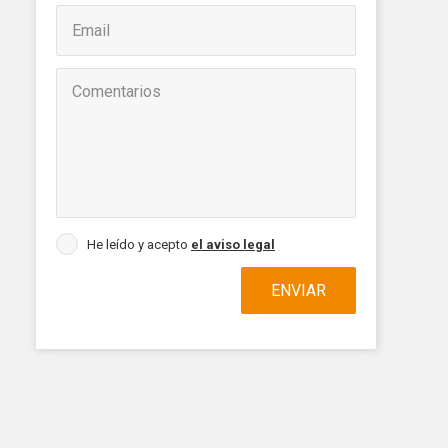
 de este
a
ión de
s de uso
rencia
ejor
He leído y acepto
el aviso legal
s y
ENVIAR
us
gación