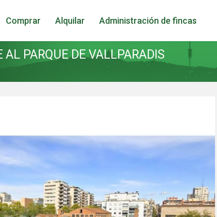
Comprar
Alquilar
Administración de fincas
E AL PARQUE DE VALLPARADIS
icar cookies
as y funcionales
Siempre 
io web utiliza Cookies propias para recopilar información con la finalida
 nuestros servicios. Si continua navegando, supone la aceptación de la
ción de las mismas. El usuario tiene la posibilidad de configurar su nav
o, si así lo desea, impedir que sean instaladas en su disco duro, aunq
tener en cuenta que dicha acción podrá ocasionar dificultades de nav