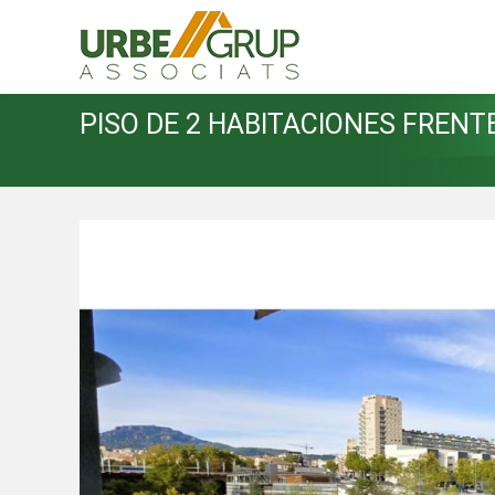
PISO DE 2 HABITACIONES FRENT
Modif
Técnic
Este sit
mejorar
instala
pudiend
deberá 