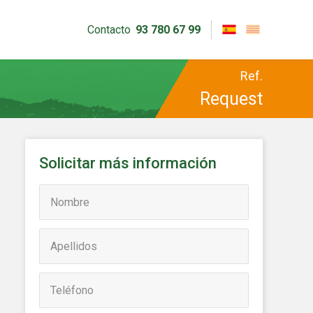
Contacto
93 780 67 99
Ref.
Request
Solicitar más información
activas
d de
egador
ue
egación