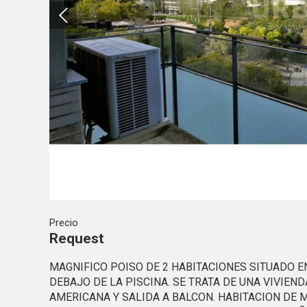
de la p
Analít
Permite
sitio we
medició
los usua
que hac
del usu
experie
Market
Estas c
eleccio
hábitos
Precio
en el si
usuario
Request
MAGNIFICO POISO DE 2 HABITACIONES SITUADO E
DEBAJO DE LA PISCINA. SE TRATA DE UNA VIVIE
AMERICANA Y SALIDA A BALCON. HABITACION DE