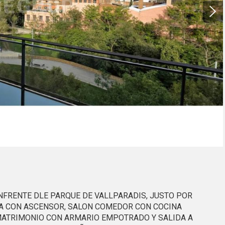
ágina web.
icas y personalización
n realizar el seguimiento y análisis del comportamiento de los usuarios
b. La información recogida mediante este tipo de cookies se utiliza en l
n de la actividad de la web para la elaboración de perfiles de navegac
rios con el fin de introducir mejoras en función del análisis de los dato
en los usuarios del servicio. Permiten guardar la información de prefe
ario para mejorar la calidad de nuestros servicios y para ofrecer una m
ncia a través de productos recomendados.
ing y publicidad
ookies son utilizadas para almacenar información sobre las preferencia
nes personales del usuario a través de la observación continuada de s
 de navegación. Gracias a ellas, podemos conocer los hábitos de nave
tio web y mostrar publicidad relacionada con el perfil de navegación del
.
Guardar configuración
Aceptar todas
NFRENTE DLE PARQUE DE VALLPARADIS, JUSTO POR
NDA CON ASCENSOR, SALON COMEDOR CON COCINA
 MATRIMONIO CON ARMARIO EMPOTRADO Y SALIDA A