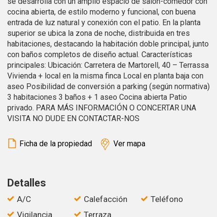
se desarrolla con un amplio espacio de salón-comedor con
cocina abierta, de estilo moderno y funcional, con buena
Estas cookies son utilizadas para almacenar información
entrada de luz natural y conexión con el patio. En la planta
sobre las preferencias y elecciones personales del usuario
a través de la observación continuada de sus hábitos de
superior se ubica la zona de noche, distribuida en tres
navegación. Gracias a ellas, podemos conocer los hábitos
habitaciones, destacando la habitación doble principal, junto
de navegación en el sitio web y mostrar publicidad
con baños completos de diseño actual. Características
relacionada con el perfil de navegación del usuario.
principales: Ubicación: Carretera de Martorell, 40 – Terrassa
Vivienda + local en la misma finca Local en planta baja con
aseo Posibilidad de conversión a parking (según normativa)
3 habitaciones 3 baños + 1 aseo Cocina abierta Patio
privado. PARA MÁS INFORMACIÓN O CONCERTAR UNA
VISITA NO DUDE EN CONTACTAR-NOS
Ficha de la propiedad
Ver mapa
Detalles
A/C
Calefacción
Teléfono
Vigilancia
Terraza