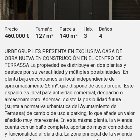
Técnicas y funcionales
Siempre activas
Este sitio web utiliza Cookies propias para recopilar
información con la finalidad de mejorar nuestros servicios.
Si continua navegando, supone la aceptación de la
Precio
Tamaño
Parcela
Hab.
Baños
instalación de las mismas. El usuario tiene la posibilidad
460.000 €
127 m²
140 m²
3
4
de configurar su navegador pudiendo, si así lo desea,
impedir que sean instaladas en su disco duro, aunque
deberá tener en cuenta que dicha acción podrá ocasionar
URBE GRUP LES PRESENTA EN EXCLUSIVA CASA DE
dificultades de navegación de la página web.
OBRA NUEVA EN CONSTRUCCIÓN EN EL CENTRO DE
TERRASSA La propiedad se distribuye en dos plantas y
Analíticas y personalización
destaca por su versatilidad y múltiples posibilidades. En
planta baja encontramos un local independiente de
Permiten realizar el seguimiento y análisis del
comportamiento de los usuarios de este sitio web. La
aproximadamente 25 m², que dispone de aseo propio. Este
información recogida mediante este tipo de cookies se
espacio es ideal para actividad comercial, despacho o
utiliza en la medición de la actividad de la web para la
elaboración de perfiles de navegación de los usuarios con
almacenamiento. Además, existe la posibilidad futura
el fin de introducir mejoras en función del análisis de los
(sujeta a normativa urbanística del Ayuntamiento de
datos de uso que hacen los usuarios del servicio. Permiten
Terrassa) de cambio de uso a parking, lo que añade un valor
guardar la información de preferencia del usuario para
mejorar la calidad de nuestros servicios y para ofrecer una
añadido muy interesante. En esta misma planta, la vivienda
mejor experiencia a través de productos recomendados.
cuenta con un baño completo, aportando mayor comodidad
y funcionalidad al día a día. La zona principal de la vivienda
Marketing y publicidad