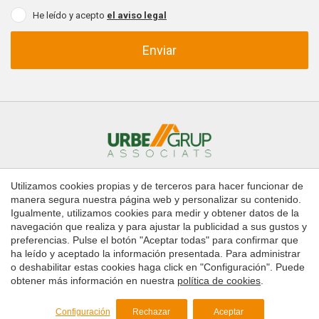
He leído y acepto
el aviso legal
Enviar
Utilizamos cookies propias y de terceros para hacer funcionar de
Inicio
Comprar
Alquilar
manera segura nuestra página web y personalizar su contenido.
Administración de fincas
Contacto
Igualmente, utilizamos cookies para medir y obtener datos de la
navegación que realiza y para ajustar la publicidad a sus gustos y
preferencias. Pulse el botón "Aceptar todas" para confirmar que
Copyright © 2026 Urbe Grup Associats
ha leído y aceptado la información presentada. Para administrar
Guardar configuración
Aceptar todas
Aviso legal
o deshabilitar estas cookies haga click en "Configuración". Puede
obtener más información en nuestra
política de cookies
.
Política de Cookies
by
iEstrategic
Configuración
Rechazar
Aceptar