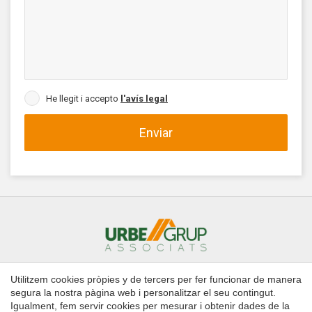
He llegit i accepto
l'avís legal
Enviar
Utilitzem cookies pròpies y de tercers per fer funcionar de manera
Inici
Comprar
Llogar
Administració de finques
segura la nostra pàgina web i personalitzar el seu contingut.
Contacte
Igualment, fem servir cookies per mesurar i obtenir dades de la