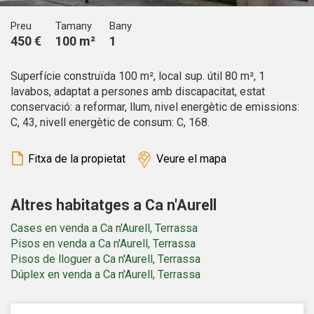
de les mateixes. L'usuari té la possibilitat de configurar el
navegador podent, si així ho desitja, impedir que siguin
Preu
Tamany
Bany
instal·lades al disc dur, encara que haurà de tenir en
450 €
100 m²
1
compte que aquesta acció podrà ocasionar dificultats de
navegació de la pàgina web.
Superfície construïda 100 m², local sup. útil 80 m², 1
lavabos, adaptat a persones amb discapacitat, estat
Analítiques i personalització
conservació: a reformar, llum, nivel energètic de emissions:
Permeten fer el seguiment i l'anàlisi del comportament
C, 43, nivell energètic de consum: C, 168.
dels usuaris d'aquest lloc web. La informació recollida
mitjançant aquest tipus de cookies s'utilitza en el
mesurament de l'activitat del web per a l'elaboració de
Fitxa de la propietat
Veure el mapa
perfils de navegació dels usuaris per introduir millores en
funció de l'anàlisi de les dades d'ús que fan els usuaris del
servei. Permeten desar la informació de preferència de
l'usuari per millorar la qualitat dels nostres serveis i oferir
Altres habitatges a Ca n'Aurell
una millor experiència a través de productes recomanats.
Cases en venda a Ca n'Aurell, Terrassa
Marketing i publicitat
Pisos en venda a Ca n'Aurell, Terrassa
Pisos de lloguer a Ca n'Aurell, Terrassa
Aquestes cookies són utilitzades per emmagatzemar
Dúplex en venda a Ca n'Aurell, Terrassa
informació sobre les preferències i les eleccions personals
de l'usuari a través de l'observació continuada dels seus
hàbits de navegació. Gràcies a elles, podem conèixer els
hàbits de navegació al lloc web i mostrar publicitat