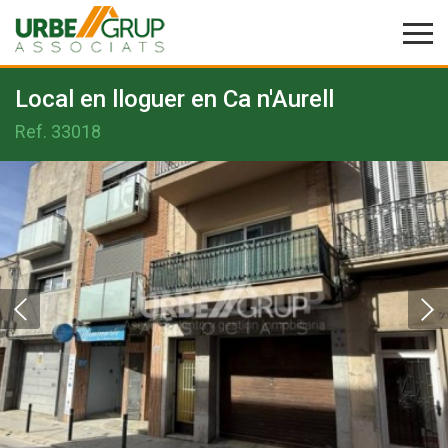
Local en lloguer en Ca n'Aurell
Ref.
33018
Modificar cookies
Tècniques i funcionals
Sempre activades
Aquest lloc web utilitza cookies pròpies per recopilar
informació amb la finalitat de millorar els nostres serveis.
Si continua navegant, suposa l'acceptació de la instal·lació