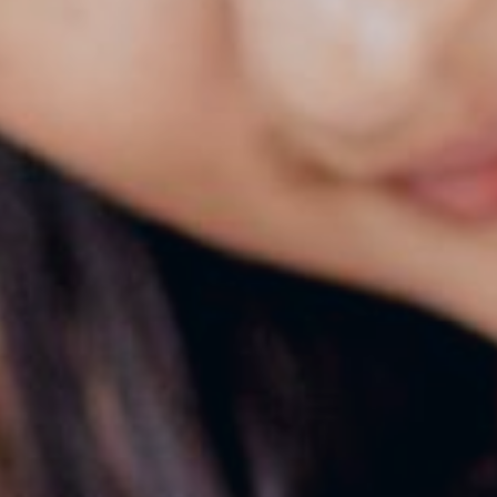
inuada
ió de