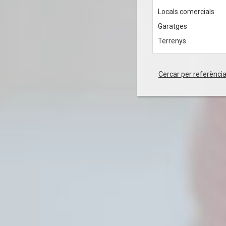
Locals comercials
Garatges
Terrenys
Cercar per referència