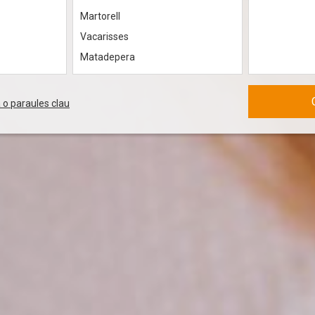
Martorell
Vacarisses
Matadepera
Viladecavalls
Sant quirze del valles
 o paraules clau
Sant Andreu De La Barca
Abrera
Sant Esteve Sesrovires
Olesa de Montserrat
Talamanca
Sabadell
Castellví de Rosanes
Collbató
Mura
Masquefa