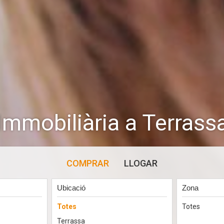
Immobiliària a Terrass
COMPRAR
LLOGAR
Ubicació
Zona
Totes
Totes
Terrassa