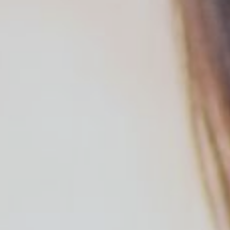
Marketi
Aqueste
preferèn
dels se
navegaci
l'usuari.