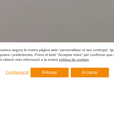
 manera segura la nostra pàgina web i personalitzar el seu contingut. I
s gustos i preferències. Premi el botó "Acceptar totes" per confirmar que 
Pot obtenir més informació a la nostra
política de cookies
.
Configuració
Rebutjar
Acceptar
Venda i Lloguer de propietats a