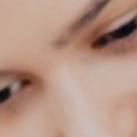
tivades
 de
tal·lació
 així ho
n
na web.
oc web.
urament
 servei.
 dels
s.