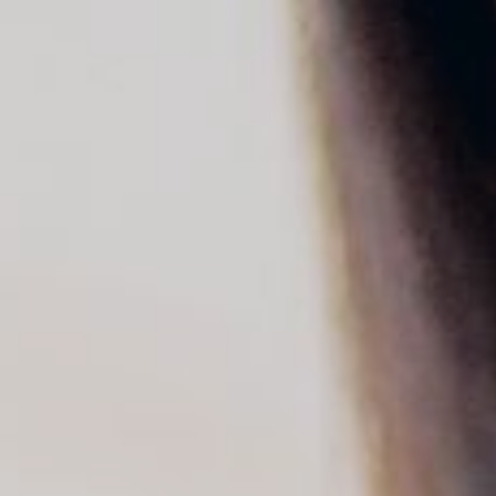
Modif
Tècniq
Aquest l
millorar
de les m
desitja,
compte 
Analít
Permete
La info
de l'act
introdui
Permeten
nostres