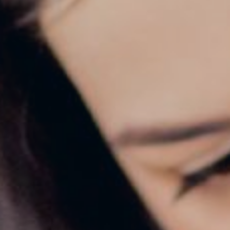
icar cookies
ues i funcionals
Sempre ac
loc web utilitza cookies pròpies per recopilar informació amb la finalitat
 els nostres serveis. Si continua navegant, suposa l'acceptació de la ins
ateixes. L'usuari té la possibilitat de configurar el navegador podent, si
 impedir que siguin instal·lades al disc dur, encara que haurà de tenir e
que aquesta acció podrà ocasionar dificultats de navegació de la pàgi
iques i personalització
n fer el seguiment i l'anàlisi del comportament dels usuaris d'aquest ll
rmació recollida mitjançant aquest tipus de cookies s'utilitza en el mes
ivitat del web per a l'elaboració de perfils de navegació dels usuaris per
r millores en funció de l'anàlisi de les dades d'ús que fan els usuaris del
 desar la informació de preferència de l'usuari per millorar la qualitat
 serveis i oferir una millor experiència a través de productes recomanat