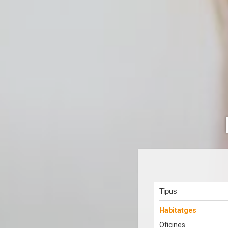
Tipus
Habitatges
Oficines