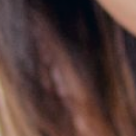
ng i publicitat
s cookies són utilitzades per emmagatzemar informació sobre les
cies i les eleccions personals de l'usuari a través de l'observació cont
us hàbits de navegació. Gràcies a elles, podem conèixer els hàbits de
ó al lloc web i mostrar publicitat relacionada amb el perfil de navegac
Guardar configuració
Acceptar totes