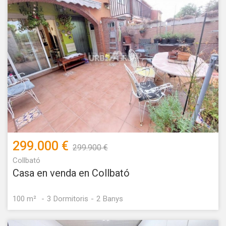
299.000 €
299.900 €
Collbató
Casa en venda en Collbató
100 m²
3
Dormitoris
2
Banys