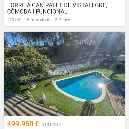
TORRE A CAN PALET DE VISTALEGRE,
CÒMODA I FUNCIONAL
210 m²
5
Dormitoris
3
Banys
499.950 €
519.000 €