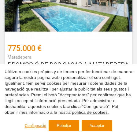
775.000 €
Matadepera
PROMOCIÓ DE DOS CASAS A MATADEPERA
Utilitzem cookies pròpies y de tercers per fer funcionar de manera
segura la nostra pàgina web i personalitzar el seu contingut.
144 m²
4
Dormitoris
3
Banys
Igualment, fem servir cookies per mesurar i obtenir dades de la
navegació que realitza i per ajustar la publicitat als seus gustos i
preferències. Premi el botó "Acceptar totes" per confirmar que ha
llegit i acceptat l'informació presentada. Per administrar o
Més resultats
1
2
Següent
deshabilitar aquestes cookies faci clic a "Configuració". Pot
obtenir més informació a la nostra
política de cookies
.
Està veient
31 cases en venda
que disposem en la nostra
cartera de propietats.
Configuració
Rebutjar
Acceptar