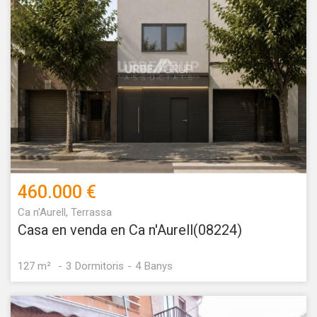
460.000 €
Ca n'Aurell, Terrassa
Casa en venda en Ca n'Aurell(08224)
127 m²
3
Dormitoris
4
Banys