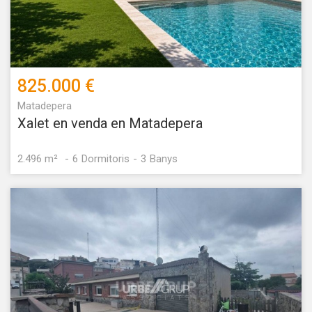
825.000 €
Matadepera
Xalet en venda en Matadepera
2.496 m²
6
Dormitoris
3
Banys