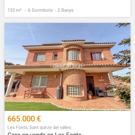
133 m²
6
Dormitoris
2
Banys
665.000 €
Les Fonts, Sant quirze del valles