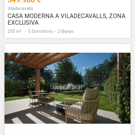
Viladecavalls
CASA MODERNA A VILADECAVALLS, ZONA
EXCLUSIVA
253 m²
5
Dormitoris
2
Banys