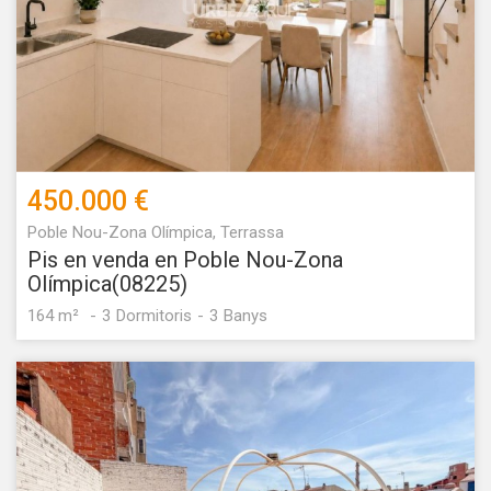
informació sobre les preferències i les eleccions personals
de l'usuari a través de l'observació continuada dels seus
hàbits de navegació. Gràcies a elles, podem conèixer els
hàbits de navegació al lloc web i mostrar publicitat
relacionada amb el perfil de navegació de l'usuari.
450.000 €
Poble Nou-Zona Olímpica, Terrassa
Pis en venda en Poble Nou-Zona
Olímpica(08225)
164 m²
3
Dormitoris
3
Banys