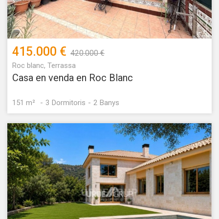
415.000 €
420.000 €
Roc blanc, Terrassa
Casa en venda en Roc Blanc
151 m²
3
Dormitoris
2
Banys