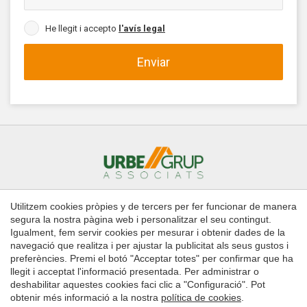
He llegit i accepto
l'avís legal
Enviar
Utilitzem cookies pròpies y de tercers per fer funcionar de manera
Inici
Comprar
Llogar
Administració de finques
segura la nostra pàgina web i personalitzar el seu contingut.
Contacte
Igualment, fem servir cookies per mesurar i obtenir dades de la
navegació que realitza i per ajustar la publicitat als seus gustos i
Guardar configuració
Acceptar totes
preferències. Premi el botó "Acceptar totes" per confirmar que ha
Copyright © 2026 Urbe Grup Associats
llegit i acceptat l'informació presentada. Per administrar o
Avís legal
deshabilitar aquestes cookies faci clic a "Configuració". Pot
obtenir més informació a la nostra
política de cookies
.
Política de Cookies