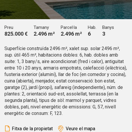
Aquest lloc web utilitza cookies pròpies per recopilar
informació amb la finalitat de millorar els nostres serveis.
Si continua navegant, suposa l'acceptació de la instal·lació
de les mateixes. L'usuari té la possibilitat de configurar el
navegador podent, si així ho desitja, impedir que siguin
Preu
Tamany
Parcel·la
Hab.
Banys
instal·lades al disc dur, encara que haurà de tenir en
825.000 €
2.496 m²
2.496 m²
6
3
compte que aquesta acció podrà ocasionar dificultats de
navegació de la pàgina web.
Superfície construïda 2496 m², xalet sup. solar 2496 m²,
Analítiques i personalització
sup. útil 465 m², habitacions dobles: 6, hab. dobles amb
suite: 1, 3 bany/s, aire acondicionat (fred i calor), antiguitat
Permeten fer el seguiment i l'anàlisi del comportament
entre 10 i 20 anys, armaris empotrats, calefacció (elèctrica),
dels usuaris d'aquest lloc web. La informació recollida
mitjançant aquest tipus de cookies s'utilitza en el
fusteria exterior (alumini), llar de foc (en comedor y cocina),
mesurament de l'activitat del web per a l'elaboració de
cuina (abierta), menjador, estat conservació: bon estat,
perfils de navegació dels usuaris per introduir millores en
garatge (2), jardí (propi), safareig (independiente), núm. de
funció de l'anàlisi de les dades d'ús que fan els usuaris del
servei. Permeten desar la informació de preferència de
plantes: 2, orientació sud-est, assolellat, terrassa (en la
l'usuari per millorar la qualitat dels nostres serveis i oferir
segunda planta), tipus de sòl: marmol y parquet, vidres
una millor experiència a través de productes recomanats.
dobles, pati, nivel energètic de emissions: G, 57, nivell
energètic de consum: F, 123.
Marketing i publicitat
Aquestes cookies són utilitzades per emmagatzemar
Fitxa de la propietat
Veure el mapa
informació sobre les preferències i les eleccions personals