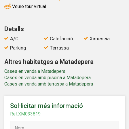
de l'usuari a través de l'observació continuada dels seus
Veure tour virtual
hàbits de navegació. Gràcies a elles, podem conèixer els
hàbits de navegació al lloc web i mostrar publicitat
relacionada amb el perfil de navegació de l'usuari.
Detalls
A/C
Calefacció
Ximeneia
Parking
Terrassa
Altres habitatges a Matadepera
Cases en venda a Matadepera
Cases en venda amb piscina a Matadepera
Cases en venda amb terrassa a Matadepera
Sol·licitar més informació
Ref.XM033819