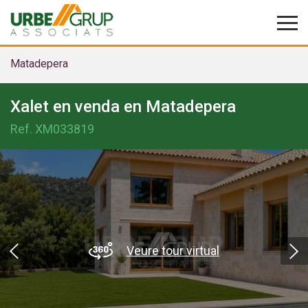
Matadepera
Xalet en venda en Matadepera
Ref.
XM033819
Veure tour virtual
Modificar cookies
Tècniques i funcionals
Sempre activades