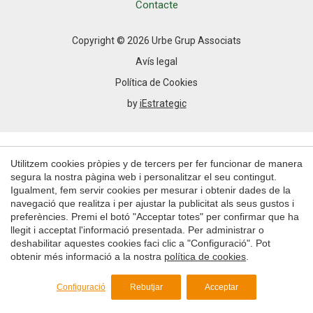
Permeten fer el seguiment i l'anàlisi del comportament
Contacte
dels usuaris d'aquest lloc web. La informació recollida
mitjançant aquest tipus de cookies s'utilitza en el
mesurament de l'activitat del web per a l'elaboració de
Copyright © 2026 Urbe Grup Associats
perfils de navegació dels usuaris per introduir millores en
funció de l'anàlisi de les dades d'ús que fan els usuaris del
Avís legal
servei. Permeten desar la informació de preferència de
l'usuari per millorar la qualitat dels nostres serveis i oferir
Política de Cookies
una millor experiència a través de productes recomanats.
by
iEstrategic
Marketing i publicitat
Aquestes cookies són utilitzades per emmagatzemar
Utilitzem cookies pròpies y de tercers per fer funcionar de manera
informació sobre les preferències i les eleccions personals
de l'usuari a través de l'observació continuada dels seus
segura la nostra pàgina web i personalitzar el seu contingut.
hàbits de navegació. Gràcies a elles, podem conèixer els
Igualment, fem servir cookies per mesurar i obtenir dades de la
hàbits de navegació al lloc web i mostrar publicitat
navegació que realitza i per ajustar la publicitat als seus gustos i
relacionada amb el perfil de navegació de l'usuari.
preferències. Premi el botó "Acceptar totes" per confirmar que ha
llegit i acceptat l'informació presentada. Per administrar o
deshabilitar aquestes cookies faci clic a "Configuració". Pot
Guardar configuració
Acceptar totes
obtenir més informació a la nostra
política de cookies
.
Configuració
Rebutjar
Acceptar