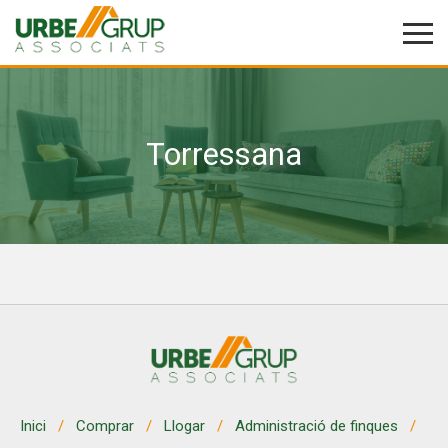
Torressana
Modificar cookies
Tècniques i funcionals
Sempre activades
Aquest lloc web utilitza cookies pròpies per recopilar
informació amb la finalitat de millorar els nostres serveis.
Si continua navegant, suposa l'acceptació de la instal·lació
de les mateixes. L'usuari té la possibilitat de configurar el
navegador podent, si així ho desitja, impedir que siguin
instal·lades al disc dur, encara que haurà de tenir en
compte que aquesta acció podrà ocasionar dificultats de
navegació de la pàgina web.
Analítiques i personalització
Inici
Comprar
Llogar
Administració de finques