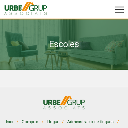
Escoles
Modificar cookies
Tècniques i funcionals
Sempre activades
Aquest lloc web utilitza cookies pròpies per recopilar
informació amb la finalitat de millorar els nostres serveis.
Si continua navegant, suposa l'acceptació de la instal·lació
de les mateixes. L'usuari té la possibilitat de configurar el
navegador podent, si així ho desitja, impedir que siguin
instal·lades al disc dur, encara que haurà de tenir en
compte que aquesta acció podrà ocasionar dificultats de
navegació de la pàgina web.
Analítiques i personalització
Inici
Comprar
Llogar
Administració de finques