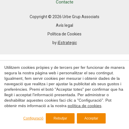
Permeten fer el seguiment i l'anàlisi del comportament
Contacte
dels usuaris d'aquest lloc web. La informació recollida
mitjançant aquest tipus de cookies s'utilitza en el
mesurament de l'activitat del web per a l'elaboració de
Copyright © 2026 Urbe Grup Associats
perfils de navegació dels usuaris per introduir millores en
funció de l'anàlisi de les dades d'ús que fan els usuaris del
Avís legal
servei. Permeten desar la informació de preferència de
l'usuari per millorar la qualitat dels nostres serveis i oferir
Política de Cookies
una millor experiència a través de productes recomanats.
by
iEstrategic
Marketing i publicitat
Aquestes cookies són utilitzades per emmagatzemar
Utilitzem cookies pròpies y de tercers per fer funcionar de manera
informació sobre les preferències i les eleccions personals
de l'usuari a través de l'observació continuada dels seus
segura la nostra pàgina web i personalitzar el seu contingut.
hàbits de navegació. Gràcies a elles, podem conèixer els
Igualment, fem servir cookies per mesurar i obtenir dades de la
hàbits de navegació al lloc web i mostrar publicitat
navegació que realitza i per ajustar la publicitat als seus gustos i
relacionada amb el perfil de navegació de l'usuari.
preferències. Premi el botó "Acceptar totes" per confirmar que ha
llegit i acceptat l'informació presentada. Per administrar o
deshabilitar aquestes cookies faci clic a "Configuració". Pot
Guardar configuració
Acceptar totes
obtenir més informació a la nostra
política de cookies
.
Configuració
Rebutjar
Acceptar