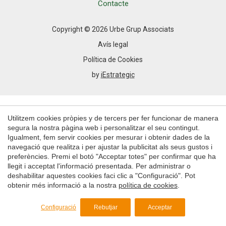
Permeten fer el seguiment i l'anàlisi del comportament
Contacte
dels usuaris d'aquest lloc web. La informació recollida
mitjançant aquest tipus de cookies s'utilitza en el
mesurament de l'activitat del web per a l'elaboració de
Copyright © 2026 Urbe Grup Associats
perfils de navegació dels usuaris per introduir millores en
funció de l'anàlisi de les dades d'ús que fan els usuaris del
Avís legal
servei. Permeten desar la informació de preferència de
l'usuari per millorar la qualitat dels nostres serveis i oferir
Política de Cookies
una millor experiència a través de productes recomanats.
by
iEstrategic
Marketing i publicitat
Aquestes cookies són utilitzades per emmagatzemar
Utilitzem cookies pròpies y de tercers per fer funcionar de manera
informació sobre les preferències i les eleccions personals
de l'usuari a través de l'observació continuada dels seus
segura la nostra pàgina web i personalitzar el seu contingut.
hàbits de navegació. Gràcies a elles, podem conèixer els
Igualment, fem servir cookies per mesurar i obtenir dades de la
hàbits de navegació al lloc web i mostrar publicitat
navegació que realitza i per ajustar la publicitat als seus gustos i
relacionada amb el perfil de navegació de l'usuari.
preferències. Premi el botó "Acceptar totes" per confirmar que ha
llegit i acceptat l'informació presentada. Per administrar o
deshabilitar aquestes cookies faci clic a "Configuració". Pot
Guardar configuració
Acceptar totes
obtenir més informació a la nostra
política de cookies
.
Configuració
Rebutjar
Acceptar