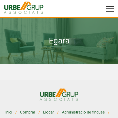
Egara
Modificar cookies
Tècniques i funcionals
Sempre activades
Aquest lloc web utilitza cookies pròpies per recopilar
informació amb la finalitat de millorar els nostres serveis.
Si continua navegant, suposa l'acceptació de la instal·lació
de les mateixes. L'usuari té la possibilitat de configurar el
navegador podent, si així ho desitja, impedir que siguin
instal·lades al disc dur, encara que haurà de tenir en
compte que aquesta acció podrà ocasionar dificultats de
navegació de la pàgina web.
Analítiques i personalització
Inici
Comprar
Llogar
Administració de finques