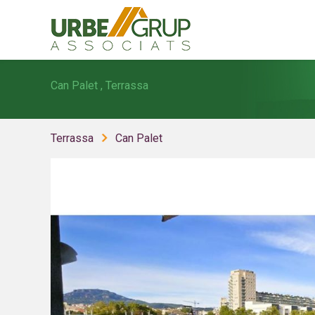
Can Palet , Terrassa
Terrassa
Can Palet
Modif
Tècniq
Aquest l
millorar
de les m