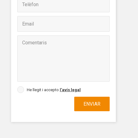
n
na web.
oc web.
urament
 servei.
 dels
s.
He llegit i accepto
l'avís legal
inuada
ió de
ENVIAR