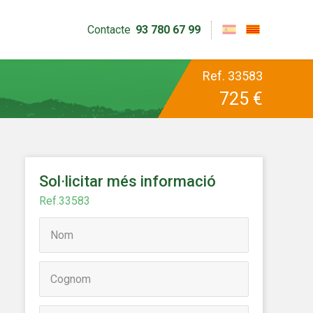
Contacte
93 780 67 99
Ref.
33583
725 €
Sol·licitar més informació
Ref.33583
tivades
 de
tal·lació
 així ho