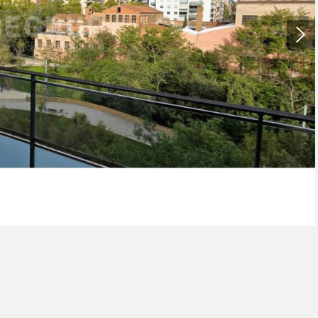
 impedir que siguin instal·lades al disc dur, encara que haurà de tenir e
que aquesta acció podrà ocasionar dificultats de navegació de la pàgi
iques i personalització
n fer el seguiment i l'anàlisi del comportament dels usuaris d'aquest ll
rmació recollida mitjançant aquest tipus de cookies s'utilitza en el mes
ivitat del web per a l'elaboració de perfils de navegació dels usuaris per
r millores en funció de l'anàlisi de les dades d'ús que fan els usuaris del
 desar la informació de preferència de l'usuari per millorar la qualitat
 serveis i oferir una millor experiència a través de productes recomanat
ng i publicitat
s cookies són utilitzades per emmagatzemar informació sobre les
cies i les eleccions personals de l'usuari a través de l'observació cont
us hàbits de navegació. Gràcies a elles, podem conèixer els hàbits de
ó al lloc web i mostrar publicitat relacionada amb el perfil de navegac
Guardar configuració
Acceptar totes