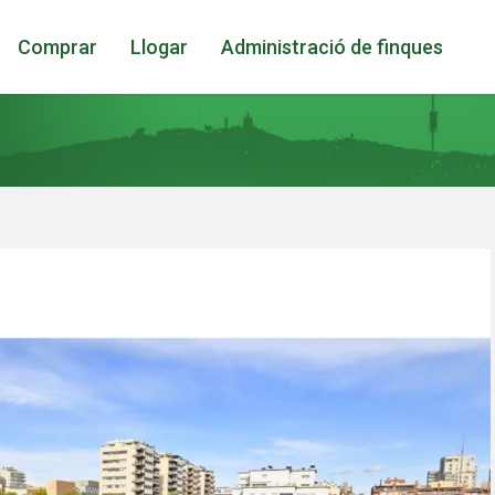
Comprar
Llogar
Administració de finques
icar cookies
ues i funcionals
Sempre ac
loc web utilitza cookies pròpies per recopilar informació amb la finalitat
 els nostres serveis. Si continua navegant, suposa l'acceptació de la ins
ateixes. L'usuari té la possibilitat de configurar el navegador podent, si