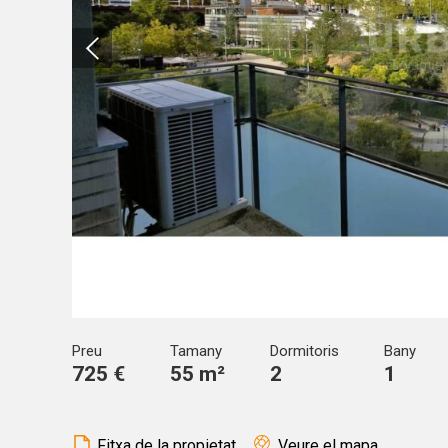
desitja,
compte 
Analít
Permete
La info
de l'act
introdui
Permeten
nostres
Marketi
Aqueste
preferèn
dels se
navegaci
l'usuari.
Preu
Tamany
Dormitoris
Bany
725 €
55 m²
2
1
Fitxa de la propietat
Veure el mapa