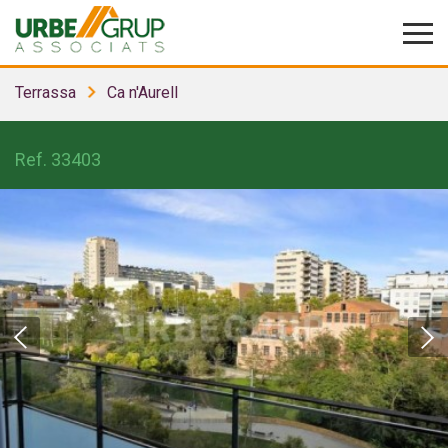
Terrassa
Ca n'Aurell
Ref.
33403
Modificar cookies
Tècniques i funcionals
Sempre activades
Aquest lloc web utilitza cookies pròpies per recopilar