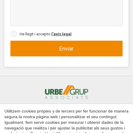
He llegit i accepto
l'avís legal
Enviar
Utilitzem cookies pròpies y de tercers per fer funcionar de manera
Inici
Comprar
Llogar
Administració de finques
segura la nostra pàgina web i personalitzar el seu contingut.
Contacte
Igualment, fem servir cookies per mesurar i obtenir dades de la
navegació que realitza i per ajustar la publicitat als seus gustos i