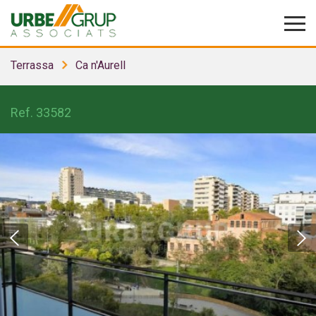
Terrassa
Ca n'Aurell
Ref.
33582
Modificar cookies
Tècniques i funcionals
Sempre activades
Aquest lloc web utilitza cookies pròpies per recopilar
informació amb la finalitat de millorar els nostres serveis.
Si continua navegant, suposa l'acceptació de la instal·lació