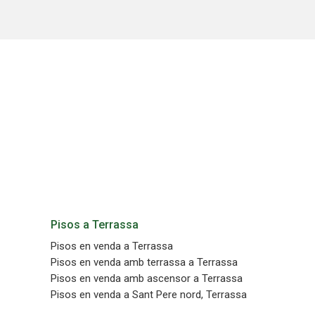
Permete
La info
de l'act
introdui
Permeten
nostres
Marketi
Aqueste
preferèn
dels se
navegaci
l'usuari.
Pisos a Terrassa
Pisos en venda a Terrassa
Pisos en venda amb terrassa a Terrassa
Pisos en venda amb ascensor a Terrassa
Pisos en venda a Sant Pere nord, Terrassa