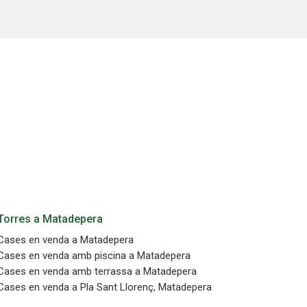
oc web.
urament
 servei.
 dels
s.
inuada
ió de
Torres a Matadepera
Cases en venda a Matadepera
Cases en venda amb piscina a Matadepera
Cases en venda amb terrassa a Matadepera
Cases en venda a Pla Sant Llorenç, Matadepera