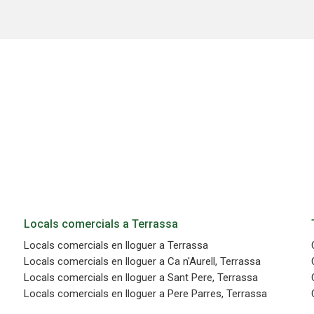
n fer el seguiment i l'anàlisi del comportament dels usuaris d'aquest ll
rmació recollida mitjançant aquest tipus de cookies s'utilitza en el mes
ivitat del web per a l'elaboració de perfils de navegació dels usuaris per
r millores en funció de l'anàlisi de les dades d'ús que fan els usuaris del
 desar la informació de preferència de l'usuari per millorar la qualitat
 serveis i oferir una millor experiència a través de productes recomanat
ng i publicitat
s cookies són utilitzades per emmagatzemar informació sobre les
cies i les eleccions personals de l'usuari a través de l'observació cont
us hàbits de navegació. Gràcies a elles, podem conèixer els hàbits de
ó al lloc web i mostrar publicitat relacionada amb el perfil de navegac
Guardar configuració
Acceptar totes
Locals comercials a Terrassa
Locals comercials en lloguer a Terrassa
Locals comercials en lloguer a Ca n'Aurell, Terrassa
Locals comercials en lloguer a Sant Pere, Terrassa
Locals comercials en lloguer a Pere Parres, Terrassa