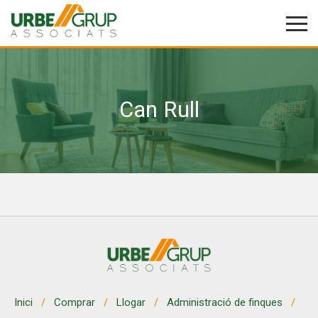
Can Rull
Modificar cookies
Tècniques i funcionals
Sempre activades
Aquest lloc web utilitza cookies pròpies per recopilar
informació amb la finalitat de millorar els nostres serveis.
Si continua navegant, suposa l'acceptació de la instal·lació
de les mateixes. L'usuari té la possibilitat de configurar el
navegador podent, si així ho desitja, impedir que siguin
instal·lades al disc dur, encara que haurà de tenir en
compte que aquesta acció podrà ocasionar dificultats de
navegació de la pàgina web.
Analítiques i personalització
Inici
Comprar
Llogar
Administració de finques