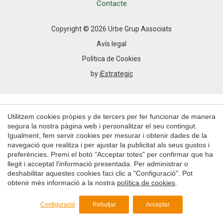
Permeten fer el seguiment i l'anàlisi del comportament
Contacte
dels usuaris d'aquest lloc web. La informació recollida
mitjançant aquest tipus de cookies s'utilitza en el
mesurament de l'activitat del web per a l'elaboració de
Copyright © 2026 Urbe Grup Associats
perfils de navegació dels usuaris per introduir millores en
funció de l'anàlisi de les dades d'ús que fan els usuaris del
Avís legal
servei. Permeten desar la informació de preferència de
l'usuari per millorar la qualitat dels nostres serveis i oferir
Política de Cookies
una millor experiència a través de productes recomanats.
by
iEstrategic
Marketing i publicitat
Aquestes cookies són utilitzades per emmagatzemar
Utilitzem cookies pròpies y de tercers per fer funcionar de manera
informació sobre les preferències i les eleccions personals
de l'usuari a través de l'observació continuada dels seus
segura la nostra pàgina web i personalitzar el seu contingut.
hàbits de navegació. Gràcies a elles, podem conèixer els
Igualment, fem servir cookies per mesurar i obtenir dades de la
hàbits de navegació al lloc web i mostrar publicitat
navegació que realitza i per ajustar la publicitat als seus gustos i
relacionada amb el perfil de navegació de l'usuari.
preferències. Premi el botó "Acceptar totes" per confirmar que ha
llegit i acceptat l'informació presentada. Per administrar o
deshabilitar aquestes cookies faci clic a "Configuració". Pot
Guardar configuració
Acceptar totes
obtenir més informació a la nostra
política de cookies
.
Configuració
Rebutjar
Acceptar