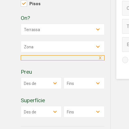
de les m
Pisos
desitja,
compte 
On?
Analít
Terrassa
Permete
La info
de l'act
Zona
introdui
Permeten
nostres
Preu
Marketi
Des de
Fins
Aqueste
preferèn
dels se
navegaci
Superfície
l'usuari.
Des de
Fins