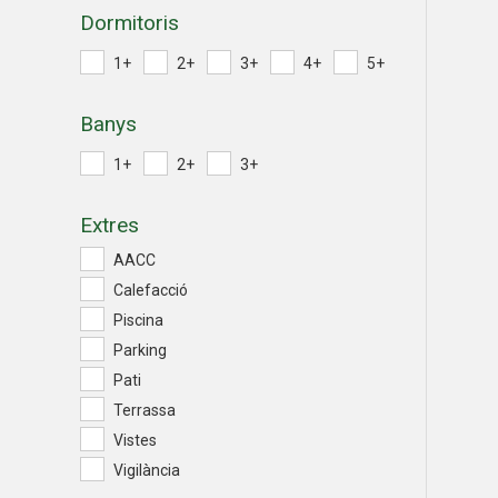
Dormitoris
1+
2+
3+
4+
5+
Banys
1+
2+
3+
Extres
AACC
Calefacció
Piscina
Parking
Pati
Terrassa
Vistes
Vigilància