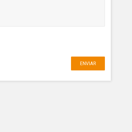
 així ho
n
na web.
oc web.
urament
 servei.
 dels
s.
ENVIAR
inuada
ió de