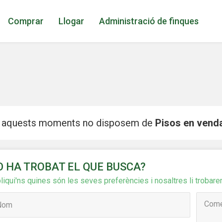
Comprar
Llogar
Administració de finques
 aquests moments no disposem de
Pisos en vend
icar cookies
O HA TROBAT EL QUE BUSCA?
liqui'ns quines són les seves preferències i nosaltres li trobare
ues i funcionals
Sempre ac
loc web utilitza cookies pròpies per recopilar informació amb la finalitat
 els nostres serveis. Si continua navegant, suposa l'acceptació de la ins