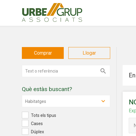
Comprar
Llogar
En
Què estàs buscant?
Modif
N
Habitatges
Exp
Tots els tipus
Tècniq
Cases
Aquest l
Dúplex
millorar