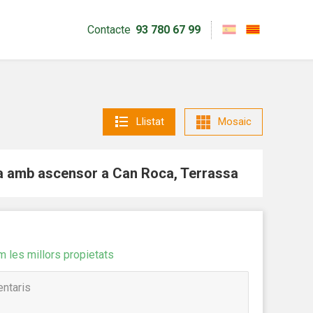
Contacte
93 780 67 99
Llistat
Mosaic
a amb ascensor a Can Roca, Terrassa
m les millors propietats
tivades
 de
tal·lació