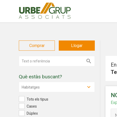
Comprar
Llogar
En
Te
Què estàs buscant?
Modif
Habitatges
N
Tots els tipus
Exp
Tècniq
Cases
Aquest l
Dúplex
millorar