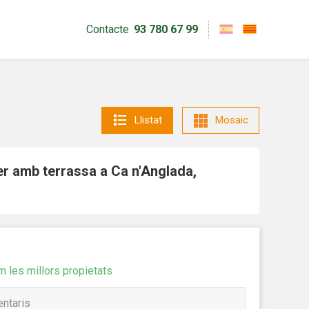
Contacte
93 780 67 99
Llistat
Mosaic
er amb terrassa a Ca n'Anglada,
m les millors propietats
tivades
 de
tal·lació