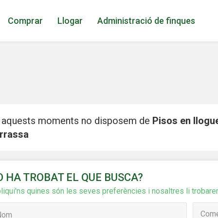
Comprar
Llogar
Administració de finques
 aquests moments no disposem de
Pisos en llogu
rrassa
icar cookies
O HA TROBAT EL QUE BUSCA?
liqui'ns quines són les seves preferències i nosaltres li trobare
ues i funcionals
Sempre ac
loc web utilitza cookies pròpies per recopilar informació amb la finalitat
 els nostres serveis. Si continua navegant, suposa l'acceptació de la ins