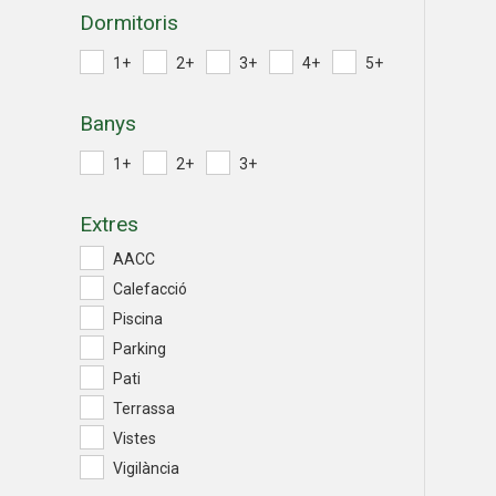
Dormitoris
1+
2+
3+
4+
5+
Banys
1+
2+
3+
Extres
AACC
Calefacció
Piscina
Parking
Pati
Terrassa
Vistes
Vigilància