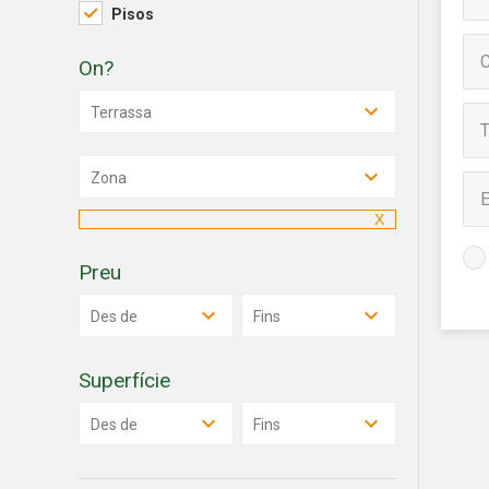
de les m
Pisos
desitja,
compte 
On?
Analít
Terrassa
Permete
La info
de l'act
Zona
introdui
Permeten
nostres
Preu
Marketi
Des de
Fins
Aqueste
preferèn
dels se
navegaci
Superfície
l'usuari.
Des de
Fins