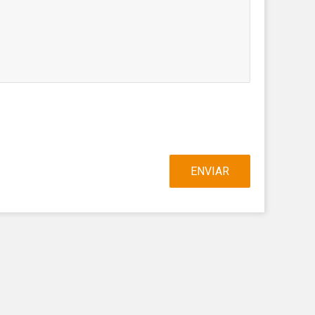
 així ho
n
na web.
oc web.
urament
 servei.
 dels
s.
ENVIAR
inuada
ió de