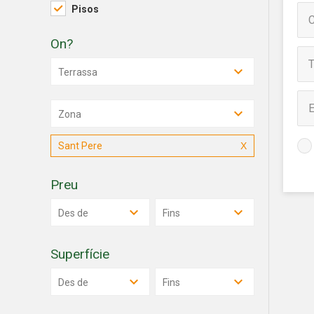
Pisos
de les m
desitja,
compte 
On?
Analít
Terrassa
Permete
La info
Zona
de l'act
introdui
Permeten
Sant Pere
nostres
Preu
Marketi
Aqueste
Des de
Fins
preferèn
dels se
navegaci
Superfície
l'usuari.
Des de
Fins