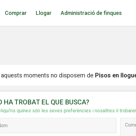
Comprar
Llogar
Administració de finques
 aquests moments no disposem de
Pisos en llogu
O HA TROBAT EL QUE BUSCA?
icar cookies
liqui'ns quines són les seves preferències i nosaltres li trobare
ues i funcionals
Sempre ac
loc web utilitza cookies pròpies per recopilar informació amb la finalitat
 els nostres serveis. Si continua navegant, suposa l'acceptació de la ins