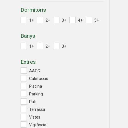
Dormitoris
1+
2+
3+
4+
5+
Banys
1+
2+
3+
Extres
AACC
Calefacció
Piscina
Parking
Pati
Terrassa
Vistes
Vigilància