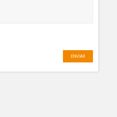
 així ho
n
na web.
oc web.
urament
 servei.
 dels
s.
ENVIAR
inuada
ió de