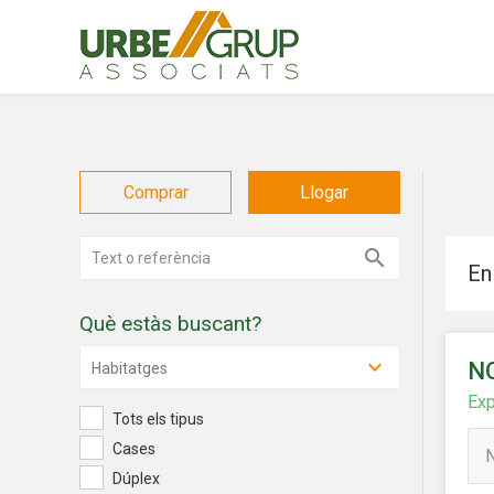
Comprar
Llogar
En
Què estàs buscant?
N
Modif
Habitatges
Exp
Tots els tipus
Tècniq
Cases
Aquest l
Dúplex
millorar