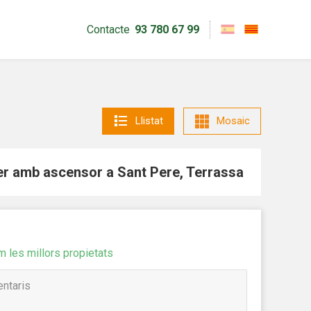
Contacte
93 780 67 99
Llistat
Mosaic
er amb ascensor a Sant Pere, Terrassa
m les millors propietats
tivades
 de
tal·lació