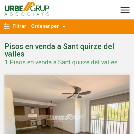
TORNA A LA CERCA
Filtrar
Ordenar per
Pisos en venda a Sant quirze del
valles
1 Pisos en venda a Sant quirze del valles
Modificar cookies
Tècniques i funcionals
Sempre activades
Aquest lloc web utilitza cookies pròpies per recopilar
informació amb la finalitat de millorar els nostres serveis.
Si continua navegant, suposa l'acceptació de la instal·lació
de les mateixes. L'usuari té la possibilitat de configurar el
navegador podent, si així ho desitja, impedir que siguin