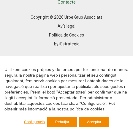
Permeten fer el seguiment i l'anàlisi del comportament
Contacte
dels usuaris d'aquest lloc web. La informació recollida
mitjançant aquest tipus de cookies s'utilitza en el
mesurament de l'activitat del web per a l'elaboració de
Copyright © 2026 Urbe Grup Associats
perfils de navegació dels usuaris per introduir millores en
funció de l'anàlisi de les dades d'ús que fan els usuaris del
Avís legal
servei. Permeten desar la informació de preferència de
l'usuari per millorar la qualitat dels nostres serveis i oferir
Política de Cookies
una millor experiència a través de productes recomanats.
by
iEstrategic
Marketing i publicitat
Aquestes cookies són utilitzades per emmagatzemar
Utilitzem cookies pròpies y de tercers per fer funcionar de manera
informació sobre les preferències i les eleccions personals
de l'usuari a través de l'observació continuada dels seus
segura la nostra pàgina web i personalitzar el seu contingut.
hàbits de navegació. Gràcies a elles, podem conèixer els
Igualment, fem servir cookies per mesurar i obtenir dades de la
hàbits de navegació al lloc web i mostrar publicitat
navegació que realitza i per ajustar la publicitat als seus gustos i
relacionada amb el perfil de navegació de l'usuari.
preferències. Premi el botó "Acceptar totes" per confirmar que ha
llegit i acceptat l'informació presentada. Per administrar o
deshabilitar aquestes cookies faci clic a "Configuració". Pot
Guardar configuració
Acceptar totes
obtenir més informació a la nostra
política de cookies
.
Configuració
Rebutjar
Acceptar