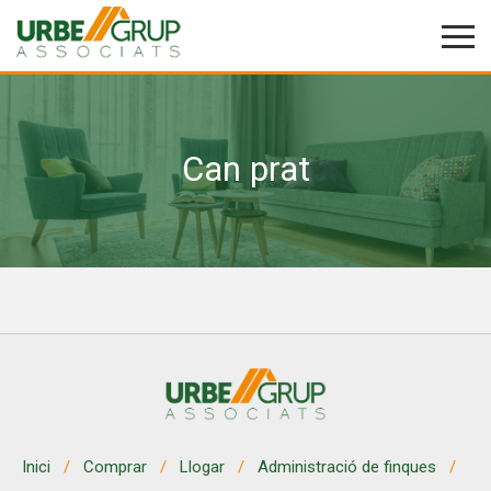
Can prat
Modificar cookies
Tècniques i funcionals
Sempre activades
Aquest lloc web utilitza cookies pròpies per recopilar
informació amb la finalitat de millorar els nostres serveis.
Si continua navegant, suposa l'acceptació de la instal·lació
de les mateixes. L'usuari té la possibilitat de configurar el
navegador podent, si així ho desitja, impedir que siguin
instal·lades al disc dur, encara que haurà de tenir en
compte que aquesta acció podrà ocasionar dificultats de
navegació de la pàgina web.
Analítiques i personalització
Inici
Comprar
Llogar
Administració de finques