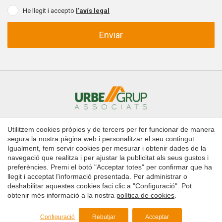
He llegit i accepto
l'avís legal
Enviar
Utilitzem cookies pròpies y de tercers per fer funcionar de manera
Inici
Comprar
Llogar
Administració de finques
segura la nostra pàgina web i personalitzar el seu contingut.
Contacte
Igualment, fem servir cookies per mesurar i obtenir dades de la
navegació que realitza i per ajustar la publicitat als seus gustos i
preferències. Premi el botó "Acceptar totes" per confirmar que ha
Copyright © 2026 Urbe Grup Associats
llegit i acceptat l'informació presentada. Per administrar o
Guardar configuració
Acceptar totes
Avís legal
deshabilitar aquestes cookies faci clic a "Configuració". Pot
obtenir més informació a la nostra
política de cookies
.
Política de Cookies
by
iEstrategic
Configuració
Rebutjar
Acceptar