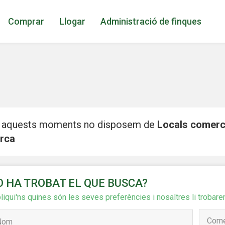
Comprar
Llogar
Administració de finques
 aquests moments no disposem de
Locals comerci
rca
icar cookies
O HA TROBAT EL QUE BUSCA?
ues i funcionals
Sempre ac
liqui'ns quines són les seves preferències i nosaltres li trobare
loc web utilitza cookies pròpies per recopilar informació amb la finalitat
 els nostres serveis. Si continua navegant, suposa l'acceptació de la ins
ateixes. L'usuari té la possibilitat de configurar el navegador podent, si