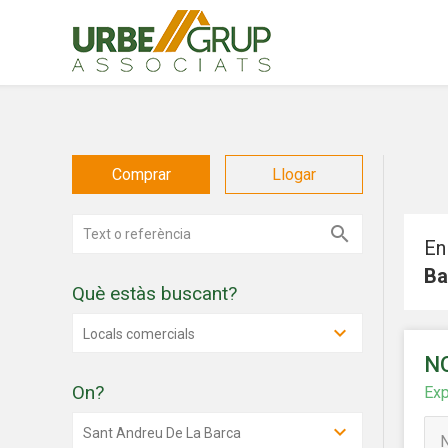
Comprar
Llogar
En
Ba
Què estàs buscant?
Modif
Locals comercials
N
Tècniq
On?
Exp
Aquest l
millorar
Sant Andreu De La Barca
de les m