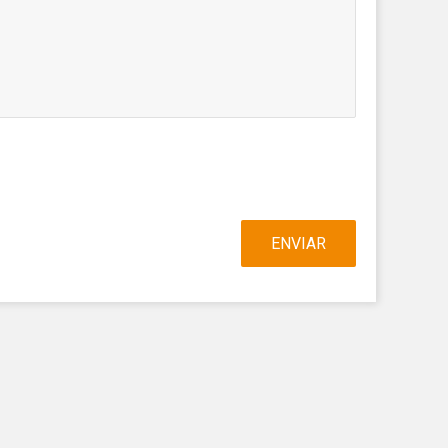
n
na web.
oc web.
urament
 servei.
 dels
s.
ENVIAR
inuada
ió de