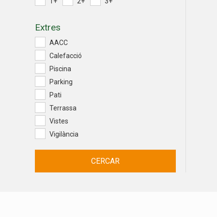
1+
2+
3+
Extres
AACC
Calefacció
Piscina
Parking
Pati
Terrassa
Vistes
Vigilància
CERCAR