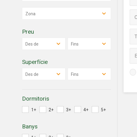
desitja,
compte 
Zona
Analít
Preu
Permete
La info
de l'act
Des de
Fins
introdui
Permeten
nostres
Superfície
Marketi
Des de
Fins
Aqueste
preferèn
dels se
Dormitoris
navegaci
l'usuari.
1+
2+
3+
4+
5+
Banys