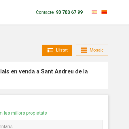
Contacte
93 780 67 99
Llistat
Mosaic
als en venda a Sant Andreu de la
tivades
m les millors propietats
 de
tal·lació
 així ho