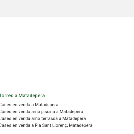
oc web.
urament
 servei.
 dels
s.
inuada
ió de
Torres a Matadepera
Cases en venda a Matadepera
Cases en venda amb piscina a Matadepera
Cases en venda amb terrassa a Matadepera
Cases en venda a Pla Sant Llorenç, Matadepera