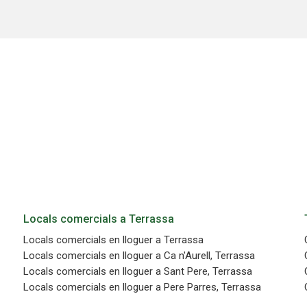
n fer el seguiment i l'anàlisi del comportament dels usuaris d'aquest ll
rmació recollida mitjançant aquest tipus de cookies s'utilitza en el mes
ivitat del web per a l'elaboració de perfils de navegació dels usuaris per
r millores en funció de l'anàlisi de les dades d'ús que fan els usuaris del
 desar la informació de preferència de l'usuari per millorar la qualitat
 serveis i oferir una millor experiència a través de productes recomanat
ng i publicitat
s cookies són utilitzades per emmagatzemar informació sobre les
cies i les eleccions personals de l'usuari a través de l'observació cont
us hàbits de navegació. Gràcies a elles, podem conèixer els hàbits de
ó al lloc web i mostrar publicitat relacionada amb el perfil de navegac
Guardar configuració
Acceptar totes
Locals comercials a Terrassa
Locals comercials en lloguer a Terrassa
Locals comercials en lloguer a Ca n'Aurell, Terrassa
Locals comercials en lloguer a Sant Pere, Terrassa
Locals comercials en lloguer a Pere Parres, Terrassa