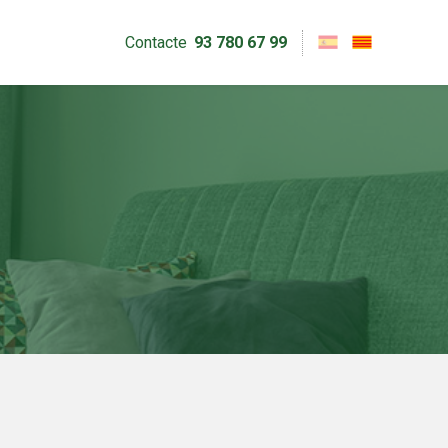
Contacte
93 780 67 99
tivades
 de
tal·lació
 així ho
n
na web.