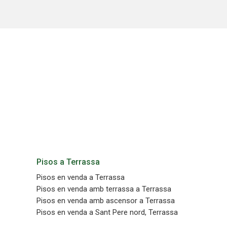
Permete
La info
de l'act
introdui
Permeten
nostres
Marketi
Aqueste
preferèn
dels se
navegaci
l'usuari.
Pisos a Terrassa
Pisos en venda a Terrassa
Pisos en venda amb terrassa a Terrassa
Pisos en venda amb ascensor a Terrassa
Pisos en venda a Sant Pere nord, Terrassa