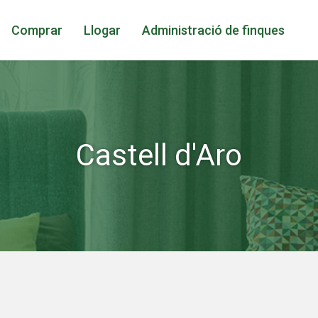
Comprar
Llogar
Administració de finques
Castell d'Aro
icar cookies
ues i funcionals
Sempre ac
loc web utilitza cookies pròpies per recopilar informació amb la finalitat
 els nostres serveis. Si continua navegant, suposa l'acceptació de la ins
ateixes. L'usuari té la possibilitat de configurar el navegador podent, si
 impedir que siguin instal·lades al disc dur, encara que haurà de tenir e
que aquesta acció podrà ocasionar dificultats de navegació de la pàgi
iques i personalització