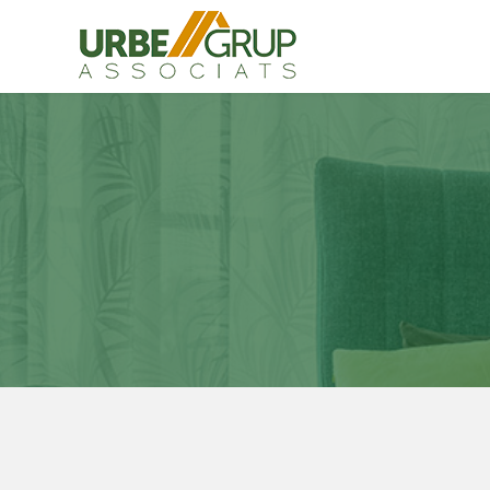
Modif
Tècniq
Aquest l
millorar
de les m
desitja,
compte 
Analít