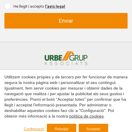
He llegit i accepto
l'avís legal
Enviar
Utilitzem cookies pròpies y de tercers per fer funcionar de manera
Inici
Comprar
Llogar
Administració de finques
segura la nostra pàgina web i personalitzar el seu contingut.
Contacte
Igualment, fem servir cookies per mesurar i obtenir dades de la
navegació que realitza i per ajustar la publicitat als seus gustos i
preferències. Premi el botó "Acceptar totes" per confirmar que ha
Copyright © 2026 Urbe Grup Associats
llegit i acceptat l'informació presentada. Per administrar o
Guardar configuració
Acceptar totes
Avís legal
deshabilitar aquestes cookies faci clic a "Configuració". Pot
obtenir més informació a la nostra
política de cookies
.
Política de Cookies
by
iEstrategic
Configuració
Rebutjar
Acceptar