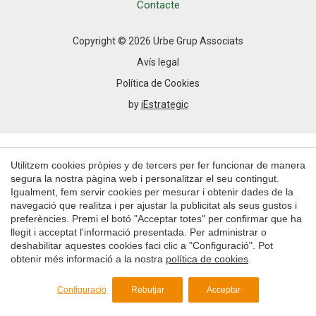
Permeten fer el seguiment i l'anàlisi del comportament
Contacte
dels usuaris d'aquest lloc web. La informació recollida
mitjançant aquest tipus de cookies s'utilitza en el
mesurament de l'activitat del web per a l'elaboració de
Copyright © 2026 Urbe Grup Associats
perfils de navegació dels usuaris per introduir millores en
funció de l'anàlisi de les dades d'ús que fan els usuaris del
Avís legal
servei. Permeten desar la informació de preferència de
l'usuari per millorar la qualitat dels nostres serveis i oferir
Política de Cookies
una millor experiència a través de productes recomanats.
by
iEstrategic
Marketing i publicitat
Aquestes cookies són utilitzades per emmagatzemar
Utilitzem cookies pròpies y de tercers per fer funcionar de manera
informació sobre les preferències i les eleccions personals
de l'usuari a través de l'observació continuada dels seus
segura la nostra pàgina web i personalitzar el seu contingut.
hàbits de navegació. Gràcies a elles, podem conèixer els
Igualment, fem servir cookies per mesurar i obtenir dades de la
hàbits de navegació al lloc web i mostrar publicitat
navegació que realitza i per ajustar la publicitat als seus gustos i
relacionada amb el perfil de navegació de l'usuari.
preferències. Premi el botó "Acceptar totes" per confirmar que ha
llegit i acceptat l'informació presentada. Per administrar o
deshabilitar aquestes cookies faci clic a "Configuració". Pot
Guardar configuració
Acceptar totes
obtenir més informació a la nostra
política de cookies
.
Configuració
Rebutjar
Acceptar