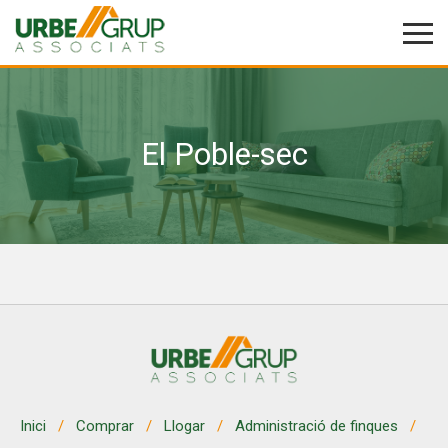
El Poble-sec
Modificar cookies
Tècniques i funcionals
Sempre activades
Aquest lloc web utilitza cookies pròpies per recopilar
informació amb la finalitat de millorar els nostres serveis.
Si continua navegant, suposa l'acceptació de la instal·lació
de les mateixes. L'usuari té la possibilitat de configurar el
navegador podent, si així ho desitja, impedir que siguin
instal·lades al disc dur, encara que haurà de tenir en
compte que aquesta acció podrà ocasionar dificultats de
navegació de la pàgina web.
Analítiques i personalització
Inici
Comprar
Llogar
Administració de finques