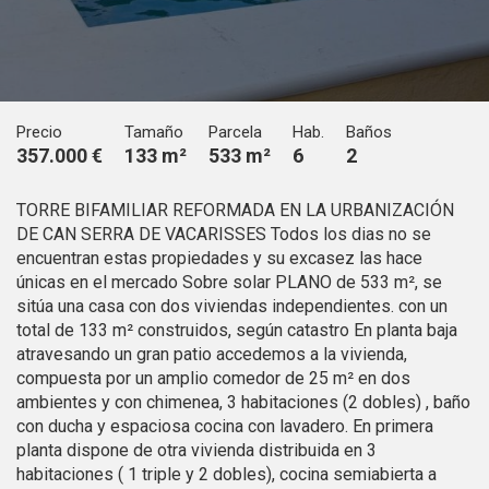
Modificar cookies
Técnicas y funcionales
Siempre activas
Este sitio web utiliza Cookies propias para recopilar
Precio
Tamaño
Parcela
Hab.
Baños
información con la finalidad de mejorar nuestros servicios.
357.000 €
133 m²
533 m²
6
2
Si continua navegando, supone la aceptación de la
instalación de las mismas. El usuario tiene la posibilidad
de configurar su navegador pudiendo, si así lo desea,
TORRE BIFAMILIAR REFORMADA EN LA URBANIZACIÓN
impedir que sean instaladas en su disco duro, aunque
deberá tener en cuenta que dicha acción podrá ocasionar
DE CAN SERRA DE VACARISSES Todos los dias no se
dificultades de navegación de la página web.
encuentran estas propiedades y su excasez las hace
únicas en el mercado Sobre solar PLANO de 533 m², se
Analíticas y personalización
sitúa una casa con dos viviendas independientes. con un
total de 133 m² construidos, según catastro En planta baja
Permiten realizar el seguimiento y análisis del
atravesando un gran patio accedemos a la vivienda,
comportamiento de los usuarios de este sitio web. La
información recogida mediante este tipo de cookies se
compuesta por un amplio comedor de 25 m² en dos
utiliza en la medición de la actividad de la web para la
ambientes y con chimenea, 3 habitaciones (2 dobles) , baño
elaboración de perfiles de navegación de los usuarios con
con ducha y espaciosa cocina con lavadero. En primera
el fin de introducir mejoras en función del análisis de los
datos de uso que hacen los usuarios del servicio. Permiten
planta dispone de otra vivienda distribuida en 3
guardar la información de preferencia del usuario para
habitaciones ( 1 triple y 2 dobles), cocina semiabierta a
mejorar la calidad de nuestros servicios y para ofrecer una