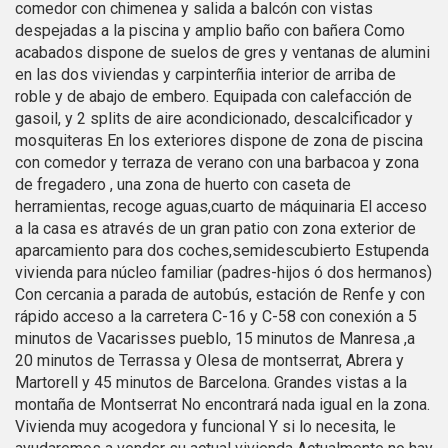
mejor experiencia a través de productos recomendados.
comedor con chimenea y salida a balcón con vistas
despejadas a la piscina y amplio baño con bañera Como
acabados dispone de suelos de gres y ventanas de alumini
Marketing y publicidad
en las dos viviendas y carpinterñia interior de arriba de
Estas cookies son utilizadas para almacenar información
roble y de abajo de embero. Equipada con calefacción de
sobre las preferencias y elecciones personales del usuario
gasoil, y 2 splits de aire acondicionado, descalcificador y
a través de la observación continuada de sus hábitos de
mosquiteras En los exteriores dispone de zona de piscina
navegación. Gracias a ellas, podemos conocer los hábitos
de navegación en el sitio web y mostrar publicidad
con comedor y terraza de verano con una barbacoa y zona
relacionada con el perfil de navegación del usuario.
de fregadero , una zona de huerto con caseta de
herramientas, recoge aguas,cuarto de máquinaria El acceso
a la casa es através de un gran patio con zona exterior de
aparcamiento para dos coches,semidescubierto Estupenda
vivienda para núcleo familiar (padres-hijos ó dos hermanos)
Con cercania a parada de autobús, estación de Renfe y con
rápido acceso a la carretera C-16 y C-58 con conexión a 5
minutos de Vacarisses pueblo, 15 minutos de Manresa ,a
20 minutos de Terrassa y Olesa de montserrat, Abrera y
Martorell y 45 minutos de Barcelona. Grandes vistas a la
montaña de Montserrat No encontrará nada igual en la zona.
Vivienda muy acogedora y funcional Y si lo necesita, le