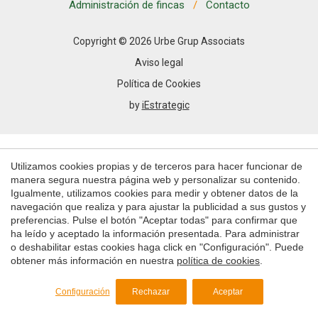
Permiten realizar el seguimiento y análisis del
Administración de fincas
Contacto
comportamiento de los usuarios de este sitio web. La
información recogida mediante este tipo de cookies se
utiliza en la medición de la actividad de la web para la
Copyright © 2026 Urbe Grup Associats
elaboración de perfiles de navegación de los usuarios con
el fin de introducir mejoras en función del análisis de los
Aviso legal
datos de uso que hacen los usuarios del servicio. Permiten
guardar la información de preferencia del usuario para
Política de Cookies
mejorar la calidad de nuestros servicios y para ofrecer una
by
iEstrategic
mejor experiencia a través de productos recomendados.
Marketing y publicidad
Utilizamos cookies propias y de terceros para hacer funcionar de
Estas cookies son utilizadas para almacenar información
sobre las preferencias y elecciones personales del usuario
manera segura nuestra página web y personalizar su contenido.
a través de la observación continuada de sus hábitos de
Igualmente, utilizamos cookies para medir y obtener datos de la
navegación. Gracias a ellas, podemos conocer los hábitos
navegación que realiza y para ajustar la publicidad a sus gustos y
de navegación en el sitio web y mostrar publicidad
preferencias. Pulse el botón "Aceptar todas" para confirmar que
relacionada con el perfil de navegación del usuario.
ha leído y aceptado la información presentada. Para administrar
o deshabilitar estas cookies haga click en "Configuración". Puede
Guardar configuración
Aceptar todas
obtener más información en nuestra
política de cookies
.
Configuración
Rechazar
Aceptar