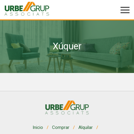
Xúquer
Modificar cookies
Técnicas y funcionales
Siempre activas
Este sitio web utiliza Cookies propias para recopilar
información con la finalidad de mejorar nuestros servicios.
Si continua navegando, supone la aceptación de la
instalación de las mismas. El usuario tiene la posibilidad
de configurar su navegador pudiendo, si así lo desea,
impedir que sean instaladas en su disco duro, aunque
deberá tener en cuenta que dicha acción podrá ocasionar
dificultades de navegación de la página web.
Analíticas y personalización
Inicio
Comprar
Alquilar