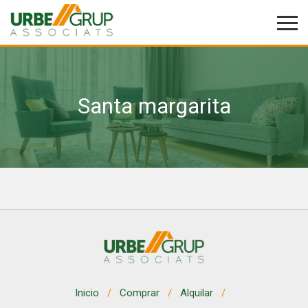
Santa margarita
Modificar cookies
Técnicas y funcionales
Siempre activas
Este sitio web utiliza Cookies propias para recopilar
información con la finalidad de mejorar nuestros servicios.
Si continua navegando, supone la aceptación de la
instalación de las mismas. El usuario tiene la posibilidad
de configurar su navegador pudiendo, si así lo desea,
impedir que sean instaladas en su disco duro, aunque
deberá tener en cuenta que dicha acción podrá ocasionar
dificultades de navegación de la página web.
Analíticas y personalización
Inicio
Comprar
Alquilar