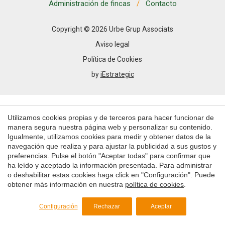
Permiten realizar el seguimiento y análisis del
Administración de fincas
Contacto
comportamiento de los usuarios de este sitio web. La
información recogida mediante este tipo de cookies se
utiliza en la medición de la actividad de la web para la
Copyright © 2026 Urbe Grup Associats
elaboración de perfiles de navegación de los usuarios con
el fin de introducir mejoras en función del análisis de los
Aviso legal
datos de uso que hacen los usuarios del servicio. Permiten
guardar la información de preferencia del usuario para
Política de Cookies
mejorar la calidad de nuestros servicios y para ofrecer una
by
iEstrategic
mejor experiencia a través de productos recomendados.
Marketing y publicidad
Utilizamos cookies propias y de terceros para hacer funcionar de
Estas cookies son utilizadas para almacenar información
sobre las preferencias y elecciones personales del usuario
manera segura nuestra página web y personalizar su contenido.
a través de la observación continuada de sus hábitos de
Igualmente, utilizamos cookies para medir y obtener datos de la
navegación. Gracias a ellas, podemos conocer los hábitos
navegación que realiza y para ajustar la publicidad a sus gustos y
de navegación en el sitio web y mostrar publicidad
preferencias. Pulse el botón "Aceptar todas" para confirmar que
relacionada con el perfil de navegación del usuario.
ha leído y aceptado la información presentada. Para administrar
o deshabilitar estas cookies haga click en "Configuración". Puede
Guardar configuración
Aceptar todas
obtener más información en nuestra
política de cookies
.
Configuración
Rechazar
Aceptar