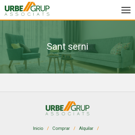
Sant serni
Modificar cookies
Técnicas y funcionales
Siempre activas
Este sitio web utiliza Cookies propias para recopilar
información con la finalidad de mejorar nuestros servicios.
Si continua navegando, supone la aceptación de la
instalación de las mismas. El usuario tiene la posibilidad
de configurar su navegador pudiendo, si así lo desea,
impedir que sean instaladas en su disco duro, aunque
deberá tener en cuenta que dicha acción podrá ocasionar
dificultades de navegación de la página web.
Analíticas y personalización
Inicio
Comprar
Alquilar