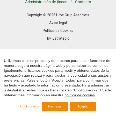
Permiten realizar el seguimiento y análisis del
Administración de fincas
Contacto
comportamiento de los usuarios de este sitio web. La
información recogida mediante este tipo de cookies se
utiliza en la medición de la actividad de la web para la
Copyright © 2026 Urbe Grup Associats
elaboración de perfiles de navegación de los usuarios con
el fin de introducir mejoras en función del análisis de los
Aviso legal
datos de uso que hacen los usuarios del servicio. Permiten
guardar la información de preferencia del usuario para
Política de Cookies
mejorar la calidad de nuestros servicios y para ofrecer una
by
iEstrategic
mejor experiencia a través de productos recomendados.
Marketing y publicidad
Utilizamos cookies propias y de terceros para hacer funcionar de
Estas cookies son utilizadas para almacenar información
sobre las preferencias y elecciones personales del usuario
manera segura nuestra página web y personalizar su contenido.
a través de la observación continuada de sus hábitos de
Igualmente, utilizamos cookies para medir y obtener datos de la
navegación. Gracias a ellas, podemos conocer los hábitos
navegación que realiza y para ajustar la publicidad a sus gustos y
de navegación en el sitio web y mostrar publicidad
preferencias. Pulse el botón "Aceptar todas" para confirmar que
relacionada con el perfil de navegación del usuario.
ha leído y aceptado la información presentada. Para administrar
o deshabilitar estas cookies haga click en "Configuración". Puede
Guardar configuración
Aceptar todas
obtener más información en nuestra
política de cookies
.
Configuración
Rechazar
Aceptar