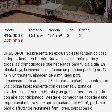
Técnicas y funcionales
Siempre activas
Este sitio web utiliza Cookies propias para recopilar
información con la finalidad de mejorar nuestros servicios.
Si continua navegando, supone la aceptación de la
instalación de las mismas. El usuario tiene la posibilidad
Precio
Tamaño
Parcela
Hab.
Baños
de configurar su navegador pudiendo, si así lo desea,
415.000 €
151 m²
151 m²
3
2
impedir que sean instaladas en su disco duro, aunque
deberá tener en cuenta que dicha acción podrá ocasionar
420.000 €
dificultades de navegación de la página web.
URBE GRUP les presenta en exclusiva esta fantástica casa
Analíticas y personalización
independiente en Pueblo Nuevo, con un amplio patio y
todas las comodidades que necesitas para tu día a día. En
Permiten realizar el seguimiento y análisis del
comportamiento de los usuarios de este sitio web. La
planta baja, la vivienda cuenta con un práctico parking de 12
información recogida mediante este tipo de cookies se
m² y un trastero/almacén de 9 m², ideal para
utiliza en la medición de la actividad de la web para la
almacenamiento adicional. En la primera planta encontramos
elaboración de perfiles de navegación de los usuarios con
el fin de introducir mejoras en función del análisis de los
una cocina independiente con despensa y zona de
datos de uso que hacen los usuarios del servicio. Permiten
lavadero, un aseo de cortesía y un gran comedor equipado
guardar la información de preferencia del usuario para
con aire acondicionado. Desde el comedor se accede a una
mejorar la calidad de nuestros servicios y para ofrecer una
mejor experiencia a través de productos recomendados.
espectacular terraza de aproximadamente 60 m², perfecta
para disfrutar de reuniones familiares, barbacoas o