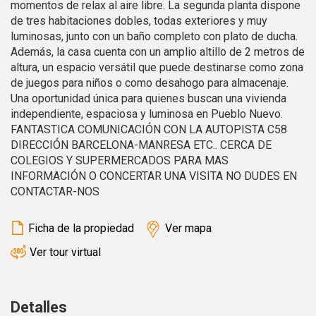
momentos de relax al aire libre. La segunda planta dispone
Marketing y publicidad
de tres habitaciones dobles, todas exteriores y muy
Estas cookies son utilizadas para almacenar información
luminosas, junto con un baño completo con plato de ducha.
sobre las preferencias y elecciones personales del usuario
Además, la casa cuenta con un amplio altillo de 2 metros de
a través de la observación continuada de sus hábitos de
navegación. Gracias a ellas, podemos conocer los hábitos
altura, un espacio versátil que puede destinarse como zona
de navegación en el sitio web y mostrar publicidad
de juegos para niños o como desahogo para almacenaje.
relacionada con el perfil de navegación del usuario.
Una oportunidad única para quienes buscan una vivienda
independiente, espaciosa y luminosa en Pueblo Nuevo.
FANTASTICA COMUNICACIÓN CON LA AUTOPISTA C58
DIRECCIÓN BARCELONA-MANRESA ETC.. CERCA DE
COLEGIOS Y SUPERMERCADOS PARA MAS
INFORMACIÓN O CONCERTAR UNA VISITA NO DUDES EN
CONTACTAR-NOS
Ficha de la propiedad
Ver mapa
Ver tour virtual
Detalles