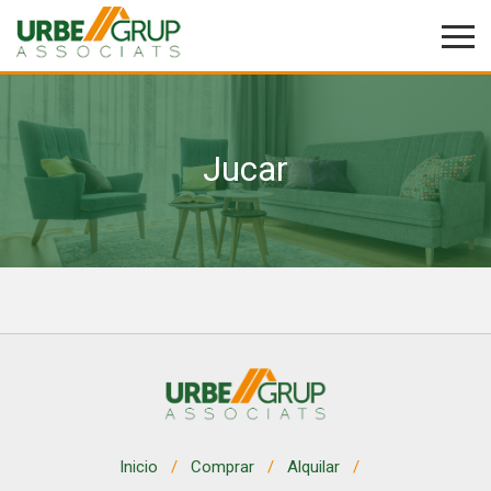
Jucar
Modificar cookies
Técnicas y funcionales
Siempre activas
Este sitio web utiliza Cookies propias para recopilar
información con la finalidad de mejorar nuestros servicios.
Si continua navegando, supone la aceptación de la
instalación de las mismas. El usuario tiene la posibilidad
de configurar su navegador pudiendo, si así lo desea,
impedir que sean instaladas en su disco duro, aunque
deberá tener en cuenta que dicha acción podrá ocasionar
dificultades de navegación de la página web.
Analíticas y personalización
Inicio
Comprar
Alquilar