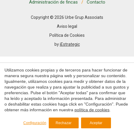
Permiten realizar el seguimiento y análisis del
Administración de fincas
Contacto
comportamiento de los usuarios de este sitio web. La
información recogida mediante este tipo de cookies se
utiliza en la medición de la actividad de la web para la
Copyright © 2026 Urbe Grup Associats
elaboración de perfiles de navegación de los usuarios con
el fin de introducir mejoras en función del análisis de los
Aviso legal
datos de uso que hacen los usuarios del servicio. Permiten
guardar la información de preferencia del usuario para
Política de Cookies
mejorar la calidad de nuestros servicios y para ofrecer una
by
iEstrategic
mejor experiencia a través de productos recomendados.
Marketing y publicidad
Utilizamos cookies propias y de terceros para hacer funcionar de
Estas cookies son utilizadas para almacenar información
sobre las preferencias y elecciones personales del usuario
manera segura nuestra página web y personalizar su contenido.
a través de la observación continuada de sus hábitos de
Igualmente, utilizamos cookies para medir y obtener datos de la
navegación. Gracias a ellas, podemos conocer los hábitos
navegación que realiza y para ajustar la publicidad a sus gustos y
de navegación en el sitio web y mostrar publicidad
preferencias. Pulse el botón "Aceptar todas" para confirmar que
relacionada con el perfil de navegación del usuario.
ha leído y aceptado la información presentada. Para administrar
o deshabilitar estas cookies haga click en "Configuración". Puede
Guardar configuración
Aceptar todas
obtener más información en nuestra
política de cookies
.
Configuración
Rechazar
Aceptar