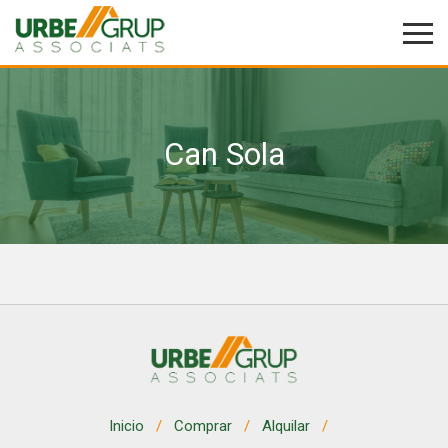
Can Sola
Modificar cookies
Técnicas y funcionales
Siempre activas
Este sitio web utiliza Cookies propias para recopilar
información con la finalidad de mejorar nuestros servicios.
Si continua navegando, supone la aceptación de la
instalación de las mismas. El usuario tiene la posibilidad
de configurar su navegador pudiendo, si así lo desea,
impedir que sean instaladas en su disco duro, aunque
deberá tener en cuenta que dicha acción podrá ocasionar
dificultades de navegación de la página web.
Analíticas y personalización
Inicio
Comprar
Alquilar