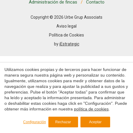
Permiten realizar el seguimiento y análisis del
Administración de fincas
Contacto
comportamiento de los usuarios de este sitio web. La
información recogida mediante este tipo de cookies se
utiliza en la medición de la actividad de la web para la
Copyright © 2026 Urbe Grup Associats
elaboración de perfiles de navegación de los usuarios con
el fin de introducir mejoras en función del análisis de los
Aviso legal
datos de uso que hacen los usuarios del servicio. Permiten
guardar la información de preferencia del usuario para
Política de Cookies
mejorar la calidad de nuestros servicios y para ofrecer una
by
iEstrategic
mejor experiencia a través de productos recomendados.
Marketing y publicidad
Utilizamos cookies propias y de terceros para hacer funcionar de
Estas cookies son utilizadas para almacenar información
sobre las preferencias y elecciones personales del usuario
manera segura nuestra página web y personalizar su contenido.
a través de la observación continuada de sus hábitos de
Igualmente, utilizamos cookies para medir y obtener datos de la
navegación. Gracias a ellas, podemos conocer los hábitos
navegación que realiza y para ajustar la publicidad a sus gustos y
de navegación en el sitio web y mostrar publicidad
preferencias. Pulse el botón "Aceptar todas" para confirmar que
relacionada con el perfil de navegación del usuario.
ha leído y aceptado la información presentada. Para administrar
o deshabilitar estas cookies haga click en "Configuración". Puede
Guardar configuración
Aceptar todas
obtener más información en nuestra
política de cookies
.
Configuración
Rechazar
Aceptar