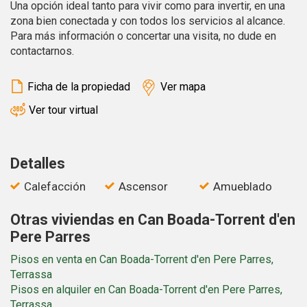
Una opción ideal tanto para vivir como para invertir, en una
Estas cookies son utilizadas para almacenar información
zona bien conectada y con todos los servicios al alcance.
sobre las preferencias y elecciones personales del usuario
Para más información o concertar una visita, no dude en
a través de la observación continuada de sus hábitos de
navegación. Gracias a ellas, podemos conocer los hábitos
contactarnos.
de navegación en el sitio web y mostrar publicidad
relacionada con el perfil de navegación del usuario.
Ficha de la propiedad
Ver mapa
Ver tour virtual
Detalles
Calefacción
Ascensor
Amueblado
Otras viviendas en Can Boada-Torrent d'en
Pere Parres
Pisos en venta en Can Boada-Torrent d'en Pere Parres,
Terrassa
Pisos en alquiler en Can Boada-Torrent d'en Pere Parres,
Terrassa