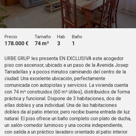
Técnicas y funcionales
Siempre activas
Este sitio web utiliza Cookies propias para recopilar
información con la finalidad de mejorar nuestros servicios.
Si continua navegando, supone la aceptación de la
instalación de las mismas. El usuario tiene la posibilidad
de configurar su navegador pudiendo, si así lo desea,
Precio
Tamaño
Hab.
Baño
impedir que sean instaladas en su disco duro, aunque
deberá tener en cuenta que dicha acción podrá ocasionar
178.000 €
74 m²
3
1
dificultades de navegación de la página web.
URBE GRUP les presenta EN EXCLUSIVA este acogedor
Analíticas y personalización
piso con ascensor, ubicado a un paso de la Avenida Josep
Tarradellas y a pocos minutos caminando del centro de la
Permiten realizar el seguimiento y análisis del
comportamiento de los usuarios de este sitio web. La
ciudad. Una excelente ubicación, perfectamente
información recogida mediante este tipo de cookies se
comunicada con autopistas y servicios. La vivienda cuenta
utiliza en la medición de la actividad de la web para la
con 74 m² construidos (60 m² útiles), distribuidos de forma
elaboración de perfiles de navegación de los usuarios con
el fin de introducir mejoras en función del análisis de los
práctica y funcional. Dispone de 3 habitaciones, dos de
datos de uso que hacen los usuarios del servicio. Permiten
ellas dobles y una individual. Una de las habitaciones
guardar la información de preferencia del usuario para
dobles da al patio interior, pero recibe buena entrada de luz
mejorar la calidad de nuestros servicios y para ofrecer una
mejor experiencia a través de productos recomendados.
natural. El piso ofrece un baño completo con plato de ducha,
un salón-comedor luminoso y una cocina independiente,
con salida a un práctico lavadero orientado al patio interior.
Marketing y publicidad