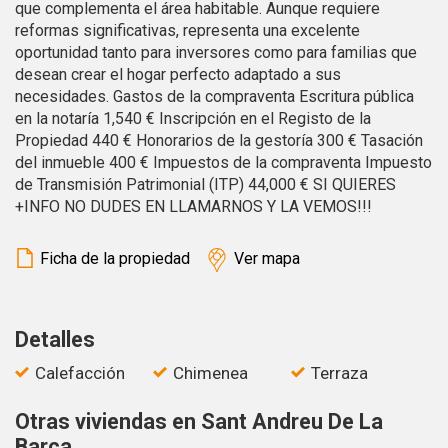
que complementa el área habitable. Aunque requiere
reformas significativas, representa una excelente
Estas cookies son utilizadas para almacenar información
sobre las preferencias y elecciones personales del usuario
oportunidad tanto para inversores como para familias que
a través de la observación continuada de sus hábitos de
desean crear el hogar perfecto adaptado a sus
navegación. Gracias a ellas, podemos conocer los hábitos
de navegación en el sitio web y mostrar publicidad
necesidades. Gastos de la compraventa Escritura pública
relacionada con el perfil de navegación del usuario.
en la notaría 1,540 € Inscripción en el Registo de la
Propiedad 440 € Honorarios de la gestoría 300 € Tasación
del inmueble 400 € Impuestos de la compraventa Impuesto
de Transmisión Patrimonial (ITP) 44,000 € SI QUIERES
+INFO NO DUDES EN LLAMARNOS Y LA VEMOS!!!
Ficha de la propiedad
Ver mapa
Detalles
Calefacción
Chimenea
Terraza
Otras viviendas en Sant Andreu De La
Barca