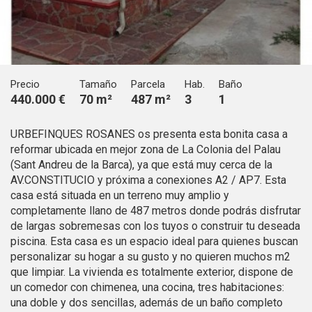
Técnicas y funcionales
Siempre activas
Este sitio web utiliza Cookies propias para recopilar
información con la finalidad de mejorar nuestros servicios.
Si continua navegando, supone la aceptación de la
instalación de las mismas. El usuario tiene la posibilidad
de configurar su navegador pudiendo, si así lo desea,
Precio
Tamaño
Parcela
Hab.
Baño
impedir que sean instaladas en su disco duro, aunque
440.000 €
70 m²
487 m²
3
1
deberá tener en cuenta que dicha acción podrá ocasionar
dificultades de navegación de la página web.
URBEFINQUES ROSANES os presenta esta bonita casa a
Analíticas y personalización
reformar ubicada en mejor zona de La Colonia del Palau
(Sant Andreu de la Barca), ya que está muy cerca de la
Permiten realizar el seguimiento y análisis del
AV.CONSTITUCIO y próxima a conexiones A2 / AP7. Esta
comportamiento de los usuarios de este sitio web. La
casa está situada en un terreno muy amplio y
información recogida mediante este tipo de cookies se
utiliza en la medición de la actividad de la web para la
completamente llano de 487 metros donde podrás disfrutar
elaboración de perfiles de navegación de los usuarios con
de largas sobremesas con los tuyos o construir tu deseada
el fin de introducir mejoras en función del análisis de los
datos de uso que hacen los usuarios del servicio. Permiten
piscina. Esta casa es un espacio ideal para quienes buscan
guardar la información de preferencia del usuario para
personalizar su hogar a su gusto y no quieren muchos m2
mejorar la calidad de nuestros servicios y para ofrecer una
que limpiar. La vivienda es totalmente exterior, dispone de
mejor experiencia a través de productos recomendados.
un comedor con chimenea, una cocina, tres habitaciones:
una doble y dos sencillas, además de un baño completo
Marketing y publicidad