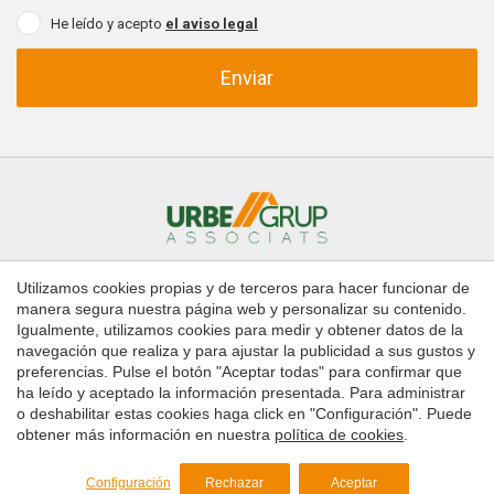
He leído y acepto
el aviso legal
Enviar
Utilizamos cookies propias y de terceros para hacer funcionar de
Inicio
Comprar
Alquilar
manera segura nuestra página web y personalizar su contenido.
Administración de fincas
Contacto
Igualmente, utilizamos cookies para medir y obtener datos de la
navegación que realiza y para ajustar la publicidad a sus gustos y
preferencias. Pulse el botón "Aceptar todas" para confirmar que
Copyright © 2026 Urbe Grup Associats
ha leído y aceptado la información presentada. Para administrar
Guardar configuración
Aceptar todas
Aviso legal
o deshabilitar estas cookies haga click en "Configuración". Puede
obtener más información en nuestra
política de cookies
.
Política de Cookies
by
iEstrategic
Configuración
Rechazar
Aceptar