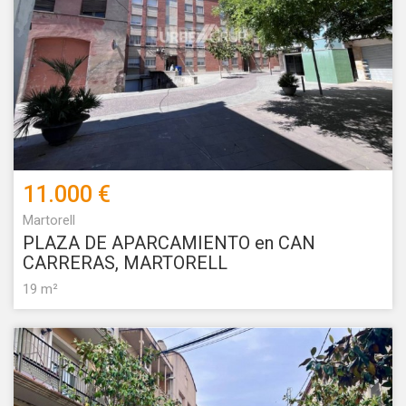
a través de la observación continuada de sus hábitos de
navegación. Gracias a ellas, podemos conocer los hábitos
de navegación en el sitio web y mostrar publicidad
relacionada con el perfil de navegación del usuario.
11.000 €
Martorell
PLAZA DE APARCAMIENTO en CAN
CARRERAS, MARTORELL
19 m²