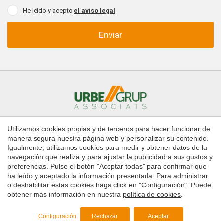
He leído y acepto
el aviso legal
Enviar
Utilizamos cookies propias y de terceros para hacer funcionar de
Inicio
Comprar
Alquilar
manera segura nuestra página web y personalizar su contenido.
Administración de fincas
Contacto
Igualmente, utilizamos cookies para medir y obtener datos de la
navegación que realiza y para ajustar la publicidad a sus gustos y
preferencias. Pulse el botón "Aceptar todas" para confirmar que
Copyright © 2026 Urbe Grup Associats
ha leído y aceptado la información presentada. Para administrar
Guardar configuración
Aceptar todas
Aviso legal
o deshabilitar estas cookies haga click en "Configuración". Puede
obtener más información en nuestra
política de cookies
.
Política de Cookies
by
iEstrategic
Configuración
Rechazar
Aceptar