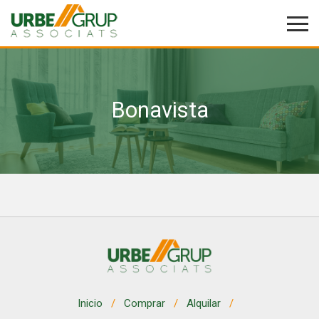
Bonavista
Modificar cookies
Técnicas y funcionales
Siempre activas
Este sitio web utiliza Cookies propias para recopilar
información con la finalidad de mejorar nuestros servicios.
Si continua navegando, supone la aceptación de la
instalación de las mismas. El usuario tiene la posibilidad
de configurar su navegador pudiendo, si así lo desea,
impedir que sean instaladas en su disco duro, aunque
deberá tener en cuenta que dicha acción podrá ocasionar
dificultades de navegación de la página web.
Analíticas y personalización
Inicio
Comprar
Alquilar