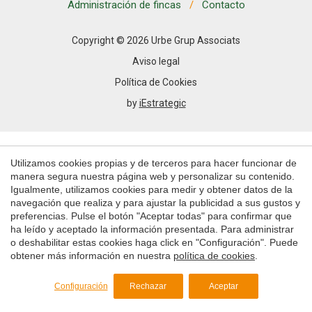
Permiten realizar el seguimiento y análisis del
Administración de fincas
Contacto
comportamiento de los usuarios de este sitio web. La
información recogida mediante este tipo de cookies se
utiliza en la medición de la actividad de la web para la
Copyright © 2026 Urbe Grup Associats
elaboración de perfiles de navegación de los usuarios con
el fin de introducir mejoras en función del análisis de los
Aviso legal
datos de uso que hacen los usuarios del servicio. Permiten
guardar la información de preferencia del usuario para
Política de Cookies
mejorar la calidad de nuestros servicios y para ofrecer una
by
iEstrategic
mejor experiencia a través de productos recomendados.
Marketing y publicidad
Utilizamos cookies propias y de terceros para hacer funcionar de
Estas cookies son utilizadas para almacenar información
sobre las preferencias y elecciones personales del usuario
manera segura nuestra página web y personalizar su contenido.
a través de la observación continuada de sus hábitos de
Igualmente, utilizamos cookies para medir y obtener datos de la
navegación. Gracias a ellas, podemos conocer los hábitos
navegación que realiza y para ajustar la publicidad a sus gustos y
de navegación en el sitio web y mostrar publicidad
preferencias. Pulse el botón "Aceptar todas" para confirmar que
relacionada con el perfil de navegación del usuario.
ha leído y aceptado la información presentada. Para administrar
o deshabilitar estas cookies haga click en "Configuración". Puede
Guardar configuración
Aceptar todas
obtener más información en nuestra
política de cookies
.
Configuración
Rechazar
Aceptar