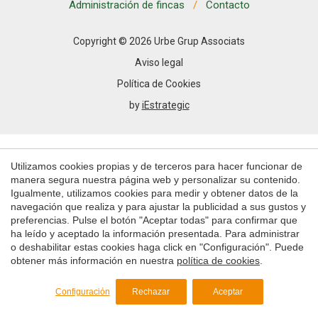
Permiten realizar el seguimiento y análisis del
Administración de fincas
Contacto
comportamiento de los usuarios de este sitio web. La
información recogida mediante este tipo de cookies se
utiliza en la medición de la actividad de la web para la
Copyright © 2026 Urbe Grup Associats
elaboración de perfiles de navegación de los usuarios con
el fin de introducir mejoras en función del análisis de los
Aviso legal
datos de uso que hacen los usuarios del servicio. Permiten
guardar la información de preferencia del usuario para
Política de Cookies
mejorar la calidad de nuestros servicios y para ofrecer una
by
iEstrategic
mejor experiencia a través de productos recomendados.
Marketing y publicidad
Utilizamos cookies propias y de terceros para hacer funcionar de
Estas cookies son utilizadas para almacenar información
sobre las preferencias y elecciones personales del usuario
manera segura nuestra página web y personalizar su contenido.
a través de la observación continuada de sus hábitos de
Igualmente, utilizamos cookies para medir y obtener datos de la
navegación. Gracias a ellas, podemos conocer los hábitos
navegación que realiza y para ajustar la publicidad a sus gustos y
de navegación en el sitio web y mostrar publicidad
preferencias. Pulse el botón "Aceptar todas" para confirmar que
relacionada con el perfil de navegación del usuario.
ha leído y aceptado la información presentada. Para administrar
o deshabilitar estas cookies haga click en "Configuración". Puede
Guardar configuración
Aceptar todas
obtener más información en nuestra
política de cookies
.
Configuración
Rechazar
Aceptar