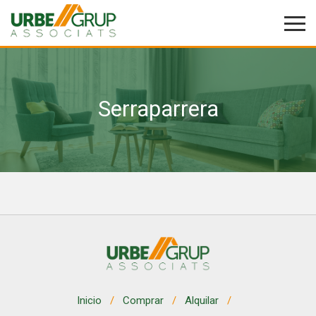
Serraparrera
Modificar cookies
Técnicas y funcionales
Siempre activas
Este sitio web utiliza Cookies propias para recopilar
información con la finalidad de mejorar nuestros servicios.
Si continua navegando, supone la aceptación de la
instalación de las mismas. El usuario tiene la posibilidad
de configurar su navegador pudiendo, si así lo desea,
impedir que sean instaladas en su disco duro, aunque
deberá tener en cuenta que dicha acción podrá ocasionar
dificultades de navegación de la página web.
Analíticas y personalización
Inicio
Comprar
Alquilar