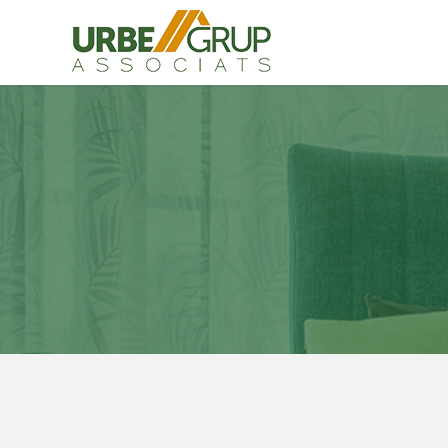
Modif
Técnic
Este sit
mejorar
instala
pudiend
deberá 
de la p
Analít