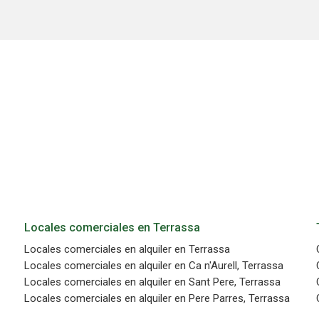
n realizar el seguimiento y análisis del comportamiento de los usuarios
b. La información recogida mediante este tipo de cookies se utiliza en l
n de la actividad de la web para la elaboración de perfiles de navegac
rios con el fin de introducir mejoras en función del análisis de los dato
en los usuarios del servicio. Permiten guardar la información de prefe
ario para mejorar la calidad de nuestros servicios y para ofrecer una m
ncia a través de productos recomendados.
ing y publicidad
ookies son utilizadas para almacenar información sobre las preferencia
nes personales del usuario a través de la observación continuada de s
 de navegación. Gracias a ellas, podemos conocer los hábitos de nave
tio web y mostrar publicidad relacionada con el perfil de navegación del
.
Guardar configuración
Aceptar todas
Locales comerciales en Terrassa
Locales comerciales en alquiler en Terrassa
Locales comerciales en alquiler en Ca n'Aurell, Terrassa
Locales comerciales en alquiler en Sant Pere, Terrassa
Locales comerciales en alquiler en Pere Parres, Terrassa