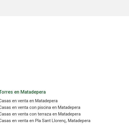
 de este
a
ión de
s de uso
rencia
ejor
s y
us
gación
Torres en Matadepera
Casas en venta en Matadepera
Casas en venta con piscina en Matadepera
Casas en venta con terraza en Matadepera
Casas en venta en Pla Sant Llorenç, Matadepera