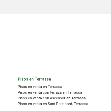
Permite
sitio we
medició
los usua
que hac
del usu
experie
Market
Estas c
eleccio
hábitos
en el si
usuario
Pisos en Terrassa
Pisos en venta en Terrassa
Pisos en venta con terraza en Terrassa
Pisos en venta con ascensor en Terrassa
Pisos en venta en Sant Pere nord, Terrassa