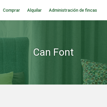
Comprar
Alquilar
Administración de fincas
Can Font
icar cookies
as y funcionales
Siempre 
io web utiliza Cookies propias para recopilar información con la finalida
 nuestros servicios. Si continua navegando, supone la aceptación de la
ción de las mismas. El usuario tiene la posibilidad de configurar su nav
o, si así lo desea, impedir que sean instaladas en su disco duro, aunq
tener en cuenta que dicha acción podrá ocasionar dificultades de nav
ágina web.
icas y personalización