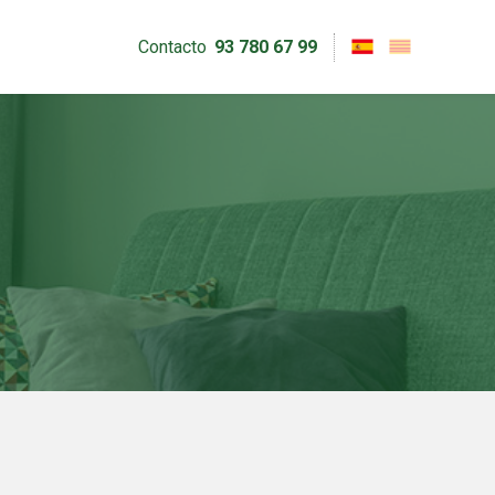
Contacto
93 780 67 99
activas
d de
egador
ue
egación