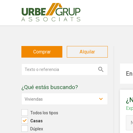
Comprar
Alquilar
En
¿Qué estás buscando?
Modif
¿
Viviendas
Exp
Todos los tipos
Técnic
Casas
Este sit
Dúplex
mejorar