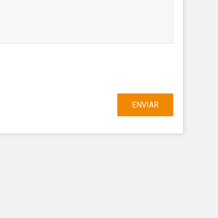
egador
ue
egación
 de este
a
ión de
s de uso
rencia
ENVIAR
ejor
s y
us
gación