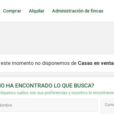
Comprar
Alquilar
Administración de fincas
 este momento no disponemos de
Casas en venta 
icar cookies
NO HA ENCONTRADO LO QUE BUSCA?
líquenos cuáles son sus preferencias y nosotros le encontrar
as y funcionales
Siempre 
io web utiliza Cookies propias para recopilar información con la finalida
 nuestros servicios. Si continua navegando, supone la aceptación de la