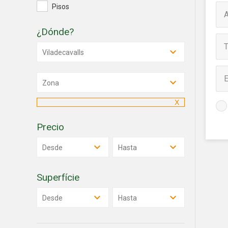
instala
Pisos
pudiend
deberá 
¿Dónde?
de la p
Viladecavalls
Analít
Permite
sitio we
Zona
medició
los usua
que hac
del usu
experie
Precio
Desde
Hasta
Market
Estas c
eleccio
Superfície
hábitos
en el si
Desde
Hasta
usuario