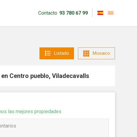
Contacto
93 780 67 99
Listado
Mosaico
en Centro pueblo, Viladecavalls
emos las mejores propiedades
activas
d de