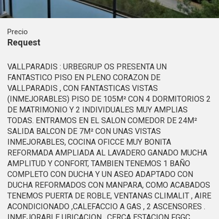
Este sitio web utiliza Cookies propias para recopilar
información con la finalidad de mejorar nuestros servicios.
Si continua navegando, supone la aceptación de la
instalación de las mismas. El usuario tiene la posibilidad
Precio
de configurar su navegador pudiendo, si así lo desea,
Request
impedir que sean instaladas en su disco duro, aunque
deberá tener en cuenta que dicha acción podrá ocasionar
dificultades de navegación de la página web.
VALLPARADIS : URBEGRUP OS PRESENTA UN
FANTASTICO PISO EN PLENO CORAZON DE
Analíticas y personalización
VALLPARADIS , CON FANTASTICAS VISTAS
(INMEJORABLES) PISO DE 105M² CON 4 DORMITORIOS 2
Permiten realizar el seguimiento y análisis del
comportamiento de los usuarios de este sitio web. La
DE MATRIMONIO Y 2 INDIVIDUALES MUY AMPLIAS
información recogida mediante este tipo de cookies se
TODAS. ENTRAMOS EN EL SALON COMEDOR DE 24M²
utiliza en la medición de la actividad de la web para la
elaboración de perfiles de navegación de los usuarios con
SALIDA BALCON DE 7M² CON UNAS VISTAS
el fin de introducir mejoras en función del análisis de los
INMEJORABLES, COCINA OFICCE MUY BONITA
datos de uso que hacen los usuarios del servicio. Permiten
REFORMADA AMPLIADA AL LAVADERO GANADO MUCHA
guardar la información de preferencia del usuario para
mejorar la calidad de nuestros servicios y para ofrecer una
AMPLITUD Y CONFORT, TAMBIEN TENEMOS 1 BAÑO
mejor experiencia a través de productos recomendados.
COMPLETO CON DUCHA Y UN ASEO ADAPTADO CON
DUCHA REFORMADOS CON MANPARA, COMO ACABADOS
Marketing y publicidad
TENEMOS PUERTA DE ROBLE, VENTANAS CLIMALIT , AIRE
ACONDICIONADO ,CALEFACCIO A GAS , 2 ASCENSORES .
Estas cookies son utilizadas para almacenar información
INMEJORABLE UBICACION , CERCA ESTACION FGGC,
sobre las preferencias y elecciones personales del usuario