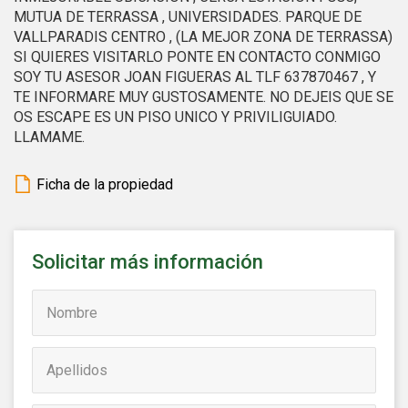
a través de la observación continuada de sus hábitos de
MUTUA DE TERRASSA , UNIVERSIDADES. PARQUE DE
navegación. Gracias a ellas, podemos conocer los hábitos
VALLPARADIS CENTRO , (LA MEJOR ZONA DE TERRASSA)
de navegación en el sitio web y mostrar publicidad
SI QUIERES VISITARLO PONTE EN CONTACTO CONMIGO
relacionada con el perfil de navegación del usuario.
SOY TU ASESOR JOAN FIGUERAS AL TLF 637870467 , Y
TE INFORMARE MUY GUSTOSAMENTE. NO DEJEIS QUE SE
OS ESCAPE ES UN PISO UNICO Y PRIVILIGUIADO.
LLAMAME.
Ficha de la propiedad
Solicitar más información